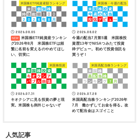
米国株ETF純資産額ランキング
米国株・今週の配当
2026.08.05
2026.08.02
米国株ETF純資産ランキン
今週の配当7月第5週 米国株投
グ2026年8月 米国株ETFは頻
資歴13年でNISAつみたて投資
繁に名前を変えるのやめてほし
枠デビュー。初めて投資信託を
い、切実に
買うぞ！
米国株投資
米国高配当株ランキング
2026.07.31
2026.07.28
キオクシアに見る投資の夢と現
米国高配当株ランキング2026年
実。米国株も例外じゃないぞ
7月 働かずしてお金を得る。改
めて配当金はスゴイこと
人気記事