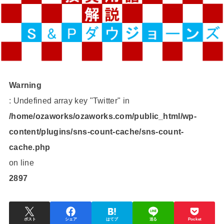
Warning
: Undefined array key "Twitter" in
/home/ozaworks/ozaworks.com/public_html/wp-
content/plugins/sns-count-cache/sns-count-
cache.php
on line
2897
ポスト
シェア
はてブ
送る
Pocket