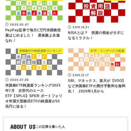
2020.05.07
2019.10.31
PayPay証券で毎月1万円米国株投
NISAとは？ 投資の税金がタダに
資はじめました！ 星条旗よ永遠
なるミラクル！
なれ！
米国株ETF純資産額ランキング
ETF・インデックス投資
2019.12.17
2025.07.08
SBI、マネックス、楽天が【VOO】
米国株ETF純資産ランキング2025
など米国株ETFの買付手数料を無料
年7月 次世代のエース
化！ 2020年1月から
ETF【SPLG】SPDR ポートフォリ
オ米国大型株式ETFの純資産が10
兆円に迫る！
ABOUT US