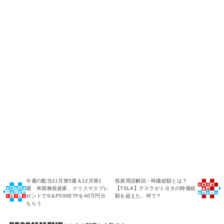
今週の配当11月第5週＆12月第1
投資用語解説・時価総額とは？
週 米国株投資家、クリスマスプレ
【TSLA】テスラがトヨタの時価総
ゼントでS＆P500ETFを40万円分
額を超えた。何で？
もらう