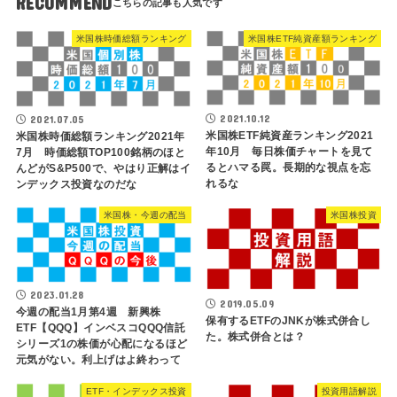
RECOMMEND
米国株時価総額ランキング
米国株ETF純資産額ランキング
2021.10.12
2021.07.05
米国株ETF純資産ランキング2021
米国株時価総額ランキング2021年
年10月 毎日株価チャートを見て
7月 時価総額TOP100銘柄のほと
るとハマる罠。長期的な視点を忘
んどがS&P500で、やはり正解はイ
れるな
ンデックス投資なのだな
米国株・今週の配当
米国株投資
2023.01.28
2019.05.09
今週の配当1月第4週 新興株
保有するETFのJNKが株式併合し
ETF【QQQ】インベスコQQQ信託
た。株式併合とは？
シリーズ1の株価が心配になるほど
元気がない。利上げはよ終わって
ETF・インデックス投資
投資用語解説