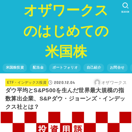
オザワークス
SEARCH
のはじめての
米国株
米国株投資
配当金
ポートフォリオ
自己紹介
お問合せ
2020.12.04
オザワークス
ETF・インデックス投資
ダウ平均とS&P500を生んだ世界最大規模の指
数算出企業、S&Pダウ・ジョーンズ・インデッ
クス社とは？