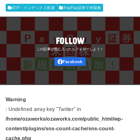
ETF・インデックス投資
PayPay証券で米国株
FOLLOW
Warning
: Undefined array key "Twitter" in
/home/ozaworks/ozaworks.com/public_html/wp-
content/plugins/sns-count-cache/sns-count-
cache.php