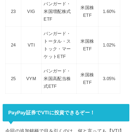
バンガード・
米国株
23
VIG
米国増配株式
1.60%
ETF
ETF
バンガード・
トータル・ス
米国株
24
VTI
1.02%
トック・マー
ETF
ケットETF
バンガード・
米国株
25
VYM
米国高配当株
3.05%
ETF
式ETF
PayPay証券でVTIに投資できるぞー！
今回の追加銘柄で目を引くのは、何と言っても【VTI】