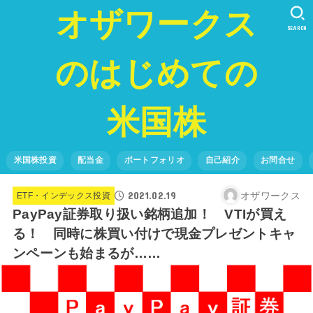
オザワークス
SEARCH
のはじめての
米国株
米国株投資
配当金
ポートフォリオ
自己紹介
お問合せ
2021.02.19
オザワークス
ETF・インデックス投資
PayPay証券取り扱い銘柄追加！ VTIが買え
る！ 同時に株買い付けで現金プレゼントキャ
ンペーンも始まるが……