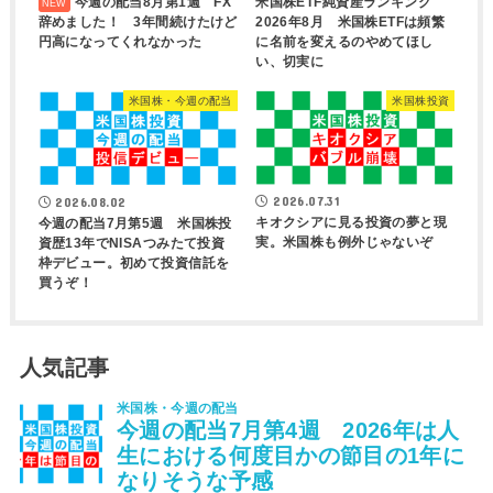
今週の配当8月第1週 FX
米国株ETF純資産ランキング
辞めました！ 3年間続けたけど
2026年8月 米国株ETFは頻繁
円高になってくれなかった
に名前を変えるのやめてほし
い、切実に
米国株・今週の配当
米国株投資
2026.07.31
2026.08.02
キオクシアに見る投資の夢と現
今週の配当7月第5週 米国株投
実。米国株も例外じゃないぞ
資歴13年でNISAつみたて投資
枠デビュー。初めて投資信託を
買うぞ！
人気記事