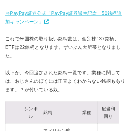
⇒PayPay証券公式「PayPay証券誕生記念 50銘柄追
加キャンペーン」
これで米国株の取り扱い銘柄数は、個別株137銘柄、
ETFは22銘柄となります。ずいぶん大所帯となりまし
た。
以下が、今回追加された銘柄一覧です。業種に関して
は、おじさんのぼくには正直よくわからない銘柄もあり
ます。？が付いている奴。
シンボ
配当利
銘柄
業種
ル
回り
アメリカン航