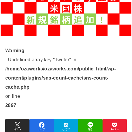
Warning
: Undefined array key "Twitter" in
/home/ozaworks/ozaworks.com/public_html/wp-
content/plugins/sns-count-cache/sns-count-
cache.php
on line
2897
ポスト
シェア
はてブ
送る
Pocket