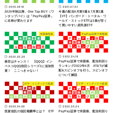
2021.07.03
2020.08.10
今週の配当6月第5週＆7月第1週
2020年秋以降、One Tap BUY（ワ
【VT】バンガード・トータル・ワ
ンタップバイ）は「PayPay証券」
ールド・ストックETFは1株が安く
に名称が変わります
て買いやすい庶民派ETF
米国株投資
PayPay証券で米国株
2022.04.18
2022.05.20
PayPay証券で米国株、配当利回り
株安はチャンス！ 【QQQ】イン
ランキング2022年4月 AT&Tが減
ベスコQQQ信託シリーズ1に追加投
配&スピンオフを行う。スピンオフ
資！ ここっきゃない！
について解説
ETF・インデックス投資
ETF・インデックス投資
2022.05.24
2020.04.08
PayPay証券で米国株、配当利回り
投資信託の信託報酬率とは？ ETF