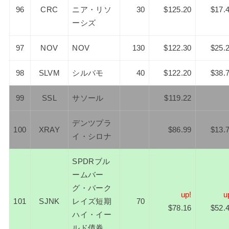
96
CRC
ニア・リソ
30
$125.20
$17.
ーシズ
97
NOV
NOV
130
$122.30
$25.
98
SLVM
シルバモ
40
$122.20
$38.
99
SSL
サソール
$119.22
デンツプラ
100
XRAY
$86.99
$13.
イ・シロナ
SPDRブル
ームバー
グ・バーク
up!
u
101
SJNK
レイズ短期
70
$78.16
$52.
ハイ・イー
ルド債券