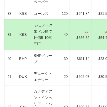
ペーパー
38
KSS
コールズ
120
$641.84
$21.
iシェアーズ
米ドル建て
up!
u
39
IGIB
40
社債5-10年
$636.32
$54.
ETF
BHPグルー
40
BHP
30
$611.14
$23.
プ
デューク・
41
DUK
20
$605.07
$30.
エナジー
カナディア
ン・インペ
リアル・バ
42
CM
40
$600.67
$44.