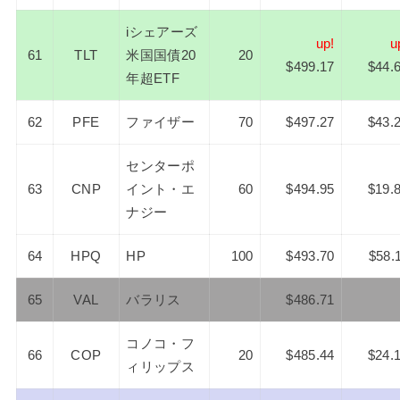
iシェアーズ
up!
u
61
TLT
米国国債20
20
$499.17
$44.
年超ETF
62
PFE
ファイザー
70
$497.27
$43.
センターポ
63
CNP
イント・エ
60
$494.95
$19.
ナジー
64
HPQ
HP
100
$493.70
$58.
65
VAL
バラリス
$486.71
コノコ・フ
66
COP
20
$485.44
$24.
ィリップス