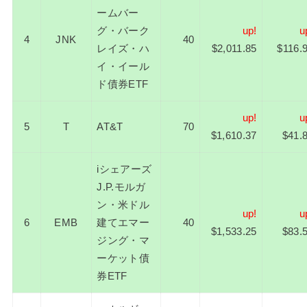
ームバー
グ・バーク
up!
u
4
JNK
40
レイズ・ハ
$2,011.85
$116.
イ・イール
ド債券ETF
up!
u
5
T
AT&T
70
$1,610.37
$41.
iシェアーズ
J.P.モルガ
ン・米ドル
up!
u
6
EMB
建てエマー
40
$1,533.25
$83.
ジング・マ
ーケット債
券ETF