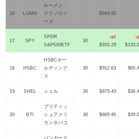
ルーメン・
16
LUMN
テクノロジ
$943.55
ーズ
SPDR
up!
u
17
SPY
30
S&P500ETF
$933.29
$133.
HSBCホー
18
HSBC
ルディング
30
$912.63
$65.
ス
19
SHEL
シェル
30
$879.43
$36.
ブリティッ
20
BTI
シュアメリ
30
$869.45
$39.
カンタバコ
バンガード