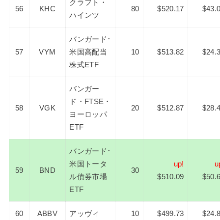
クラフト・
56
KHC
80
$520.17
$43.
ハインツ
バンガード･
57
VYM
米国高配当
10
$513.82
$24.
株式ETF
バンガー
ド・FTSE・
58
VGK
20
$512.87
$28.
ヨーロッパ
ETF
バンガード･
米国トータ
up!
u
59
BND
30
ル債券市場
$510.09
$50.
ETF
60
ABBV
アッヴィ
10
$499.73
$24.