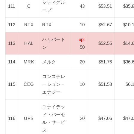
シティグル
111
C
43
$53.51
$35.
ープ
112
RTX
RTX
10
$52.67
$10.
ハリバート
up!
113
HAL
$52.55
$14.
ン
50
114
MRK
メルク
20
$51.76
$36.
コンステレ
115
CEG
ーション・
10
$51.58
$6.
エナジー
ユナイテッ
ド・パーセ
116
UPS
20
$47.06
$47.
ル・サービ
ス