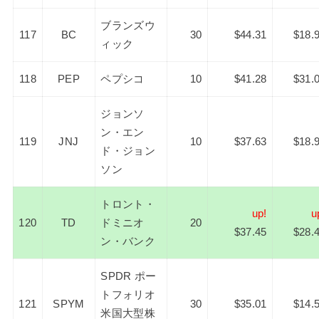
ブランズウ
117
BC
30
$44.31
$18.
ィック
118
PEP
ペプシコ
10
$41.28
$31.
ジョンソ
ン・エン
119
JNJ
10
$37.63
$18.
ド・ジョン
ソン
トロント・
up!
u
120
TD
ドミニオ
20
$37.45
$28.
ン・バンク
SPDR ポー
トフォリオ
121
SPYM
30
$35.01
$14.
米国大型株