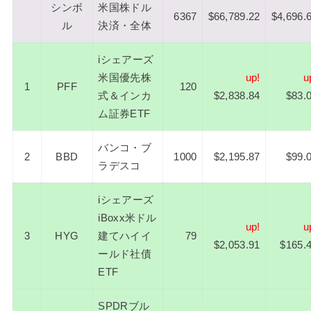
シンボ
米国株ドル
6367
$66,789.22
$4,696.
ル
決済・全体
iシェアーズ
米国優先株
up!
u
1
PFF
120
式＆インカ
$2,838.84
$83.
ム証券ETF
バンコ・ブ
2
BBD
1000
$2,195.87
$99.
ラデスコ
iシェアーズ
iBoxx米ドル
up!
u
3
HYG
建てハイイ
79
$2,053.91
$165.
ールド社債
ETF
SPDRブル