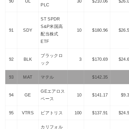
90
UL
30
$210.06
$26.
PLC
ST SPDR
S&P米国高
91
SDY
10
$180.96
$26.
配当株式
ETF
ブラックロ
92
BLK
3
$170.69
$24.
ック
93
MAT
マテル
$142.35
GEエアロス
94
GE
10
$141.17
$9.
ペース
95
VTRS
ビアトリス
100
$137.91
$24.
カリフォル