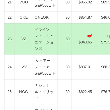
21
VOO
30
$855.02
$89.
S&P500ETF
22
OKE
ONEOK
30
$854.87
$46.
ベライゾ
ン・コミュ
up!
u
23
VZ
50
ニケーショ
$849.65
$75.
ンズ
iシェアー
24
IVV
ズ・コア
30
$837.01
$88.
S&P500ETF
ナショナ
25
NGG
ル・グリッ
30
$822.45
$76.
ド