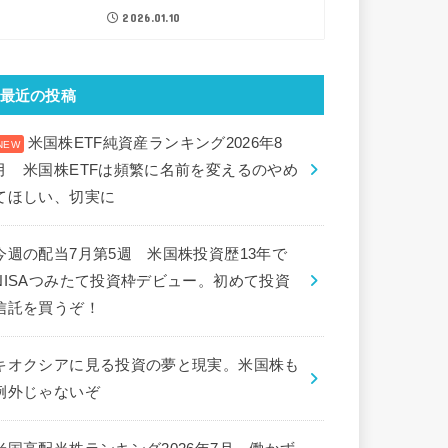
2026.01.10
最近の投稿
米国株ETF純資産ランキング2026年8
月 米国株ETFは頻繁に名前を変えるのやめ
てほしい、切実に
今週の配当7月第5週 米国株投資歴13年で
NISAつみたて投資枠デビュー。初めて投資
信託を買うぞ！
キオクシアに見る投資の夢と現実。米国株も
例外じゃないぞ