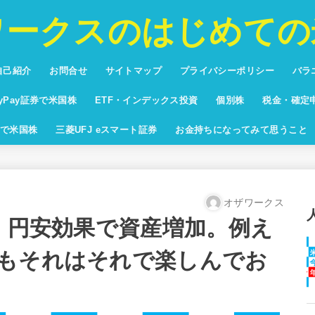
ワークスのはじめての
自己紹介
お問合せ
サイトマップ
プライバシーポリシー
バラ
投資
プリ
バカ
将棋
ブロ
ayPay証券で米国株
ETF・インデックス投資
個別株
税金・確定
回りランキング
yPay証券配当利回りランキン
米国株ETF純資産額ランキング
米国株時価総額ランキン
で米国株
三菱UFJ eスマート証券
お金持ちになってみて思うこと
オザワークス
週 円安効果で資産増加。例え
もそれはそれで楽しんでお