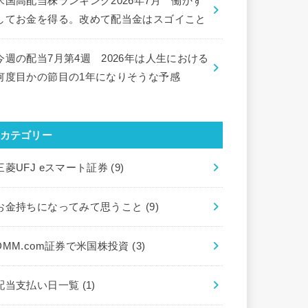
米国高配当株ランキング2026年7月 働かず
してお金を得る。改めて配当金はスゴイこと
今週の配当7月第4週 2026年は人生における
何度目かの節目の1年になりそうな予感
カテゴリー
三菱UFJ eスマート証券
(9)
お金持ちになってみて思うこと
(9)
DMM.com証券で米国株投資
(3)
配当支払い日一覧
(1)