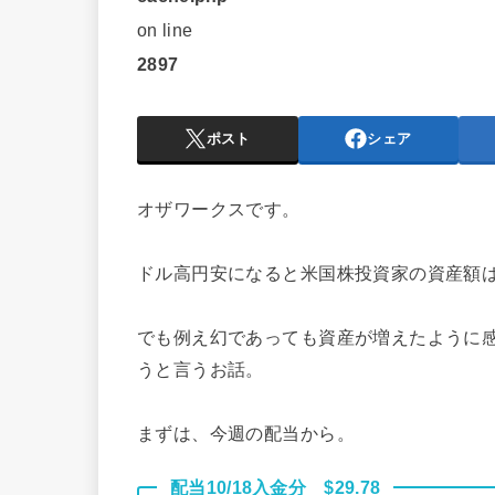
on line
2897
ポスト
シェア
オザワークスです。
ドル高円安になると米国株投資家の資産額
でも例え幻であっても資産が増えたように
うと言うお話。
まずは、今週の配当から。
配当10/18入金分 $29.78