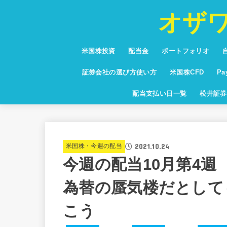
オザ
米国株投資
配当金
ポートフォリオ
投資信託
少額投資
NISA・つみたてNISA
お得な情報・キャンペーン
保有銘柄紹介
通貨・為替・FX
米国高配当株ランキング
証券会社の選び方使い方
米国株CFD
P
米国株CFD配当利
Pa
配当支払い日一覧
松井証券
グ
2021.10.24
米国株・今週の配当
今週の配当10月第4
為替の蜃気楼だとして
こう