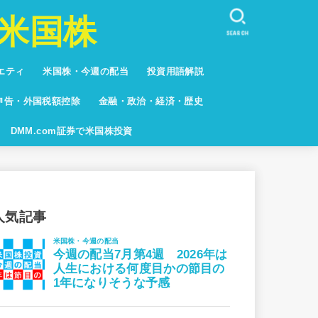
米国株
SEARCH
エティ
米国株・今週の配当
投資用語解説
しない人々
キュア
系
グ
申告・外国税額控除
金融・政治・経済・歴史
グ
DMM.com証券で米国株投資
人気記事