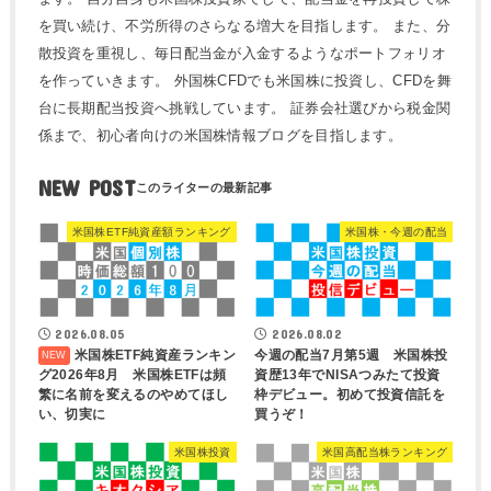
を買い続け、不労所得のさらなる増大を目指します。 また、分
散投資を重視し、毎日配当金が入金するようなポートフォリオ
を作っていきます。 外国株CFDでも米国株に投資し、CFDを舞
台に長期配当投資へ挑戦しています。 証券会社選びから税金関
係まで、初心者向けの米国株情報ブログを目指します。
NEW POST
米国株ETF純資産額ランキング
米国株・今週の配当
2026.08.05
2026.08.02
米国株ETF純資産ランキン
今週の配当7月第5週 米国株投
グ2026年8月 米国株ETFは頻
資歴13年でNISAつみたて投資
繁に名前を変えるのやめてほし
枠デビュー。初めて投資信託を
い、切実に
買うぞ！
米国株投資
米国高配当株ランキング