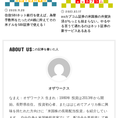
2020.11.20
2023.03.17
住信SBIネット銀行を使えば、為替
auカブコム証券の米国株の外貨決
手数料をたったの4銭に抑えてその
済がちっとも始まらない。やるや
米ドルをSBI証券で使える！
る言うて遅れるのはネット証券の
新サービスあるある
ABOUT US
オザワークス
なまえ：オザワークス 生まれ：1980年 投資は2013年から開
始。長野県在住。 投資初心者、またははじめてアメリカ株に興
味を持たれた方向けに「米国株の長期配当投資」を紹介してい
ます。 自分自身も米国株投資家でして、配当金を再投資して株