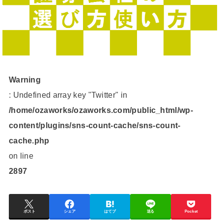
Warning
: Undefined array key "Twitter" in
/home/ozaworks/ozaworks.com/public_html/wp-
content/plugins/sns-count-cache/sns-count-
cache.php
on line
2897
ポスト
シェア
はてブ
送る
Pocket