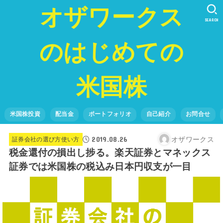
オザワークス
SEARCH
のはじめての
米国株
米国株投資
配当金
ポートフォリオ
自己紹介
お問合せ
2019.08.26
オザワークス
証券会社の選び方使い方
税金還付の損出し捗る。楽天証券とマネックス
証券では米国株の税込み日本円収支が一目