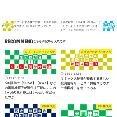
アプリ化する株式投資。未来の米国
今週の配当8月第4週 株価が下が
株投資には証券会社すら要らな
ったからおトクに買い増しでき
い！？
る？ そんなに単純じゃない
RECOMMEND
ETF・インデックス投資
証券会社の選び方使い方
2020.03.03
2025.10.10
マネックス証券が提供する新しい
SBI証券で【SUSA】【RWX】など
投資情報サービス「銘柄スカウタ
の米国株ETFが買付け可能に。この
ー米国株」を使ってみる！
3ヶ月の取引停止はいったい何だっ
たのか
米国株投資
米国株投資