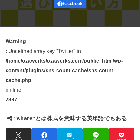
Warning
: Undefined array key "Twitter" in
/home/ozaworks/ozaworks.com/public_html/wp-
content/plugins/sns-count-cache/sns-count-
cache.php
on line
2897
"share"とは株式を意味する英単語でもある
ポスト
シェア
はてブ
送る
Pocket