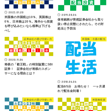
2023.01.20
2019.08.06
米国株の外国税は10％、英国株は
保有銘柄が突然証券会社から取り
0％、日本株は20％。海外から投資
扱い停止状態にされたら。その対
を呼び込みたいなら税率は下げる
処法と予防法
べし
証券会社の選び方使い方
米国株・今週の配当
2020.11.06
将棋の「叡王戦」の特別協賛にSBI
証券！ 証券会社が将棋のスポン
サーになる理由とは？
2018.06.06
配当6/5分 お待たせ！ 一ヶ月遅
れで配当金到着！
証券会社の選び方使い方
米国株投資