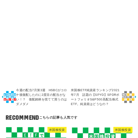
今週の配当7月第3週 HSBCがコロ
米国株ETF純資産ランキング2021
ナ後復配したのに2度目の配当がな
年7月 話題の【SPYD】SPDRポ
い！？ 復配銘柄を慌てて買うのは
ートフォリオS&P500高配当株式
ダメダメ
ETF。純資産はどうなの？
RECOMMEND
米国株投資
米国株投資