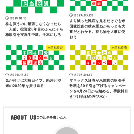
2024.03.20
2019.10.10
すり減った靴底を見るだけでも米
株を買うのに緊張しなくなったら
国株投資の積み重ねがもっとも大
一人前。投資家6年目のふんにゃら
事だとわかる。持ち物を大事に使
株取引を実況生中継。手本にしろ
おう
米国株投資
米国株投資
2020.12.30
2023.04.19
気が付けば大晦日イブ。怒涛と混
マネックス証券が米国株の取引手
迷の2020年を振り返る
数料を30％引き下げるキャンペー
ンを4月24日から始める。手数料引
き下げ合戦の呼び水か
ABOUT US