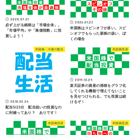
2020.07.21
2026.01.23
必ず上がる銘柄は「市場全体」。
米国株はスピンオフが多い。スピ
「市場平均」や「株価指数」に投
ンオフでもらった新株の扱い、ぼ
資しよう！
くの場合
米国株・今週の配当
米国株投資
2019.10.29
楽天証券の資産の推移をグラフ化
してくれる機能で増えてないこと
を見せつけられる。でも投資は続
2018.05.24
けるぞ！
配当5/23分 配当狙いの投資なの
に利確ってあり？ ありです！
米国株投資
米国株投資