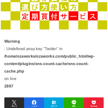
Warning
: Undefined array key "Twitter" in
/home/ozaworks/ozaworks.com/public_html/wp-
content/plugins/sns-count-cache/sns-count-
cache.php
on line
2897
ポスト
シェア
はてブ
送る
Pocket