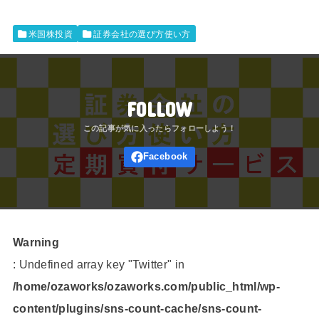
米国株投資
証券会社の選び方使い方
FOLLOW
Warning
: Undefined array key "Twitter" in
/home/ozaworks/ozaworks.com/public_html/wp-
content/plugins/sns-count-cache/sns-count-