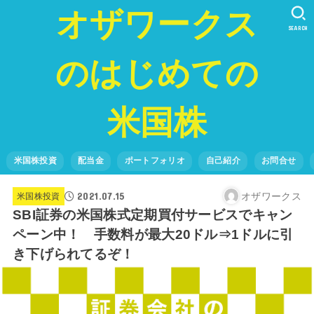
オザワークス
SEARCH
のはじめての
米国株
米国株投資
配当金
ポートフォリオ
自己紹介
お問合せ
2021.07.15
オザワークス
米国株投資
SBI証券の米国株式定期買付サービスでキャン
ペーン中！ 手数料が最大20ドル⇒1ドルに引
き下げられてるぞ！