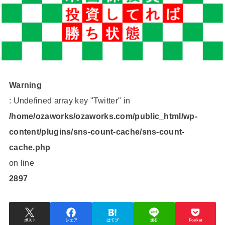
Warning
: Undefined array key "Twitter" in
/home/ozaworks/ozaworks.com/public_html/wp-
content/plugins/sns-count-cache/sns-count-
cache.php
on line
2897
ポスト
シェア
はてブ
送る
Pocket