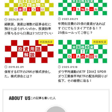
2023.08.29
2024.01.19
年間生活費の25倍の資産があれば
経験談。資産は複数の証券会社に
すぐにでもリタイアできる！？
預けたほうがいいのか。投資効率
25倍ルールってご存じ？
が落ちるから口座は1つだけでいい
米国株投資
米国株投資
2019.05.09
2025.09.18
保有するETFのJNKが株式併合し
ダウ平均連動のETF【DIA】SPDR
た。株式併合とは？
ダウ工業株平均ETFの配当利回りが
低下。その秘密に迫る！
ABOUT US