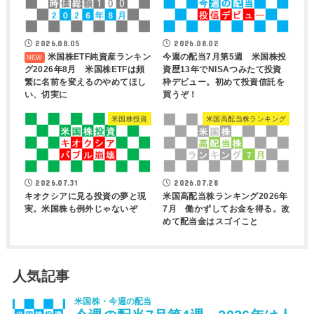
2026.08.05
2026.08.02
米国株ETF純資産ランキン
今週の配当7月第5週 米国株投
グ2026年8月 米国株ETFは頻
資歴13年でNISAつみたて投資
繁に名前を変えるのやめてほし
枠デビュー。初めて投資信託を
い、切実に
買うぞ！
米国株投資
米国高配当株ランキング
2026.07.31
2026.07.28
キオクシアに見る投資の夢と現
米国高配当株ランキング2026年
実。米国株も例外じゃないぞ
7月 働かずしてお金を得る。改
めて配当金はスゴイこと
人気記事