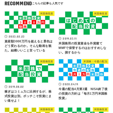
RECOMMEND
米国株投資
米国株投資
2023.02.23
2019.03.11
資産額3000万円を超えると景色は
米国株用の投資資金を外貨建て
どう変わるのか。そんな動画を観
MMFで保管するのはおすすめしな
た。結構いいこと言っている
い。損するから
米国株投資
米国株・今週の配当
2020.04.19
2019.08.02
今週の配当4月第3週 NISA終了後
稼ぎはコミュ力に比例するが、株
の投資の方針は「毎月1万円米国株
式投資は別。ボッチこそ投資にま
投資」
い進せよ！
米国株投資
米国株投資