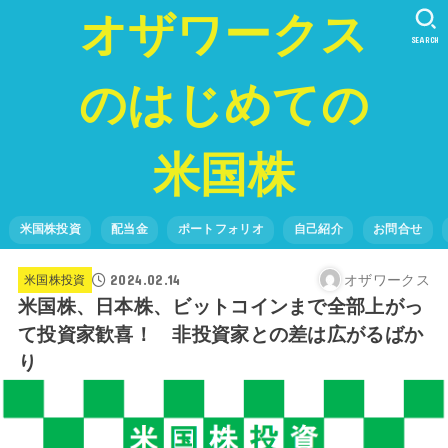
オザワークス
SEARCH
のはじめての
米国株
米国株投資
配当金
ポートフォリオ
自己紹介
お問合せ
2024.02.14
オザワークス
米国株投資
米国株、日本株、ビットコインまで全部上がっ
て投資家歓喜！ 非投資家との差は広がるばか
り