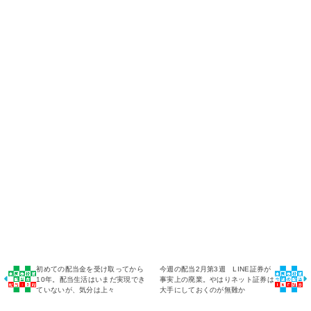
初めての配当金を受け取ってから
今週の配当2月第3週 LINE証券が
10年。配当生活はいまだ実現でき
事実上の廃業。やはりネット証券は
ていないが、気分は上々
大手にしておくのが無難か