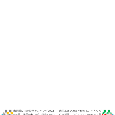
米国株ETF純資産ランキング2022
米国株はアホほど儲かる。もうウダ
年4月 米国の利上げで債券ETFの
ウダ残業しなくてもいいかなって最