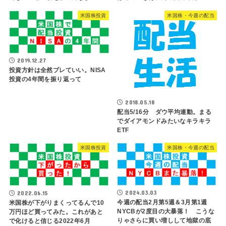
米国株投資
米国株・今週の配当
2019.12.27
投資方針は全然ブレていい。NISA
投資の4年間を振り返って
2018.05.18
配当5/16分 ダウ平均連動。まる
でダイアモンドみたいなキラキラ
ETF
米国株投資
米国株・今週の配当
2024.03.03
2022.06.15
今週の配当2月第5週＆3月第1週
米国株が下がりまくってるんで10
NYCBが2度目の大暴落！ こうな
万円ほど買ってみた。これがあと
りゃさらに買い増しして地獄の底
で化けると信じる2022年6月