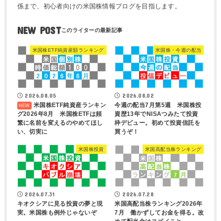
係まで、初心者向けの米国株情報ブログを目指します。
NEW POST
米国株ETF純資産額ランキング
米国株・今週の配当
2026.08.05
2026.08.02
米国株ETF純資産ランキン
今週の配当7月第5週 米国株投
グ2026年8月 米国株ETFは頻
資歴13年でNISAつみたて投資
繁に名前を変えるのやめてほし
枠デビュー。初めて投資信託を
い、切実に
買うぞ！
米国株投資
米国高配当株ランキング
2026.07.31
2026.07.28
キオクシアに見る投資の夢と現
米国高配当株ランキング2026年
実。米国株も例外じゃないぞ
7月 働かずしてお金を得る。改