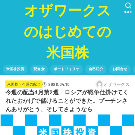
オザワークス
SEARCH
のはじめての
米国株
米国株投資
配当金
ポートフォリオ
自己紹介
お問合せ
2022.04.10
オザワークス
米国株・今週の配当
今週の配当4月第2週 ロシアが戦争仕掛けてく
れたおかげで儲けることができた。プーチンさ
んありがとう、そしてさようなら