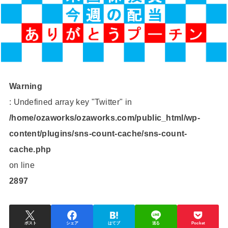
Warning
: Undefined array key "Twitter" in
/home/ozaworks/ozaworks.com/public_html/wp-
content/plugins/sns-count-cache/sns-count-
cache.php
on line
2897
ポスト
シェア
はてブ
送る
Pocket