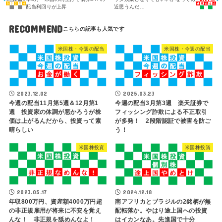
配当利回りが上昇
近思うんだ…
RECOMMEND
米国株・今週の配当
米国株・今週の配当
2023.12.02
2025.03.23
今週の配当11月第5週＆12月第1
今週の配当3月第3週 楽天証券で
週 投資家の体調が悪かろうが株
フィッシング詐欺による不正取引
価は上がるんだから、投資って素
が多発！ 2段階認証で被害を防ご
晴らしい
う！
米国株投資
米国株投資
2023.05.17
2024.12.18
年収800万円、資産額4000万円超
南アフリカとブラジルの2銘柄が無
の非正規雇用が将来に不安を覚え
配転落か。やはり途上国への投資
んな！ 非正規を舐めんなよ！
はイカンなあ。先進国で十分