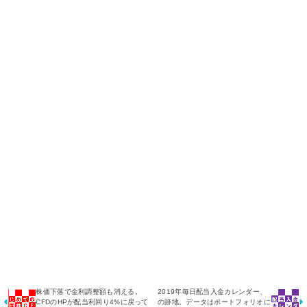
株価下落で金利調整額も消える。
2019年毎日配当入金カレンダー、
CFDのHPが配当利回り4%に戻って
の跡地。データはポートフォリオに