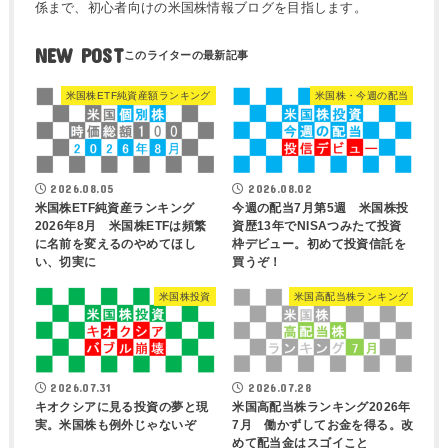
係まで、初心者向けの米国株情報ブログを目指します。
NEW POST
米国株ETF純資産額ランキング
米国株・今週の配当
2026.08.05
2026.08.02
米国株ETF純資産ランキング
今週の配当7月第5週 米国株投
2026年8月 米国株ETFは頻繁
資歴13年でNISAつみたて投資
に名前を変えるのやめてほし
枠デビュー。初めて投資信託を
い、切実に
買うぞ！
米国株投資
米国高配当株ランキング
2026.07.31
2026.07.28
キオクシアに見る投資の夢と現
米国高配当株ランキング2026年
実。米国株も例外じゃないぞ
7月 働かずしてお金を得る。改
めて配当金はスゴイこと