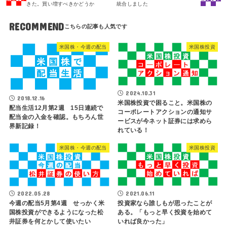
きた。買い増すべきかどうか
統合しました
RECOMMEND
米国株・今週の配当
米国株投資
2024.10.31
2018.12.16
米国株投資で困ること。米国株の
配当生活12月第2週 15日連続で
コーポレートアクションの通知サ
配当金の入金を確認。もちろん世
ービスが今ネット証券には求めら
界新記録！
れている！
米国株・今週の配当
米国株投資
2022.05.28
2021.06.11
今週の配当5月第4週 せっかく米
投資家なら誰しもが思ったことが
国株投資ができるようになった松
ある。「もっと早く投資を始めて
井証券を何とかして使いたい
いれば良かった」