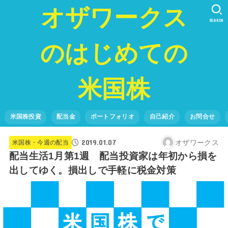
オザワークス
SEARCH
のはじめての
米国株
米国株投資
配当金
ポートフォリオ
自己紹介
お問合せ
2019.01.07
オザワークス
米国株・今週の配当
配当生活1月第1週 配当投資家は年初から損を
出してゆく。損出しで手軽に税金対策