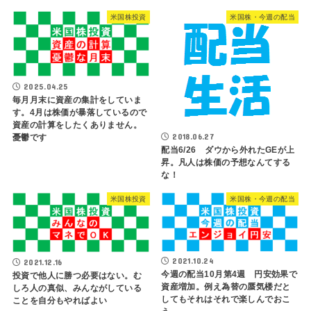
米国株投資
米国株・今週の配当
2025.04.25
毎月月末に資産の集計をしていま
す。4月は株価が暴落しているので
資産の計算をしたくありません。
2018.06.27
憂鬱です
配当6/26 ダウから外れたGEが上
昇。凡人は株価の予想なんてする
な！
米国株投資
米国株・今週の配当
2021.10.24
2021.12.16
今週の配当10月第4週 円安効果で
投資で他人に勝つ必要はない。む
資産増加。例え為替の蜃気楼だと
しろ人の真似、みんながしている
してもそれはそれで楽しんでおこ
ことを自分もやればよい