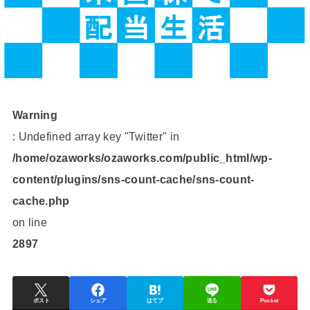
Warning
: Undefined array key "Twitter" in
/home/ozaworks/ozaworks.com/public_html/wp-
content/plugins/sns-count-cache/sns-count-
cache.php
on line
2897
ポスト
シェア
はてブ
送る
Pocket