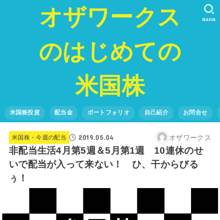
オザワークス
SEARCH
のはじめての
米国株
米国株投資
配当金
ポートフォリオ
自己紹介
お問合せ
2019.05.04
オザワークス
米国株・今週の配当
非配当生活4月第5週＆5月第1週 10連休のせ
いで配当が入って来ない！ ひ、干からびる
ぅ！