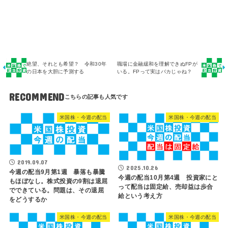
絶望、それとも希望？ 令和30年
職場に金融緩和を理解できぬFPが
の日本を大胆に予測する
いる。FPって実はバカじゃね？
RECOMMEND
米国株・今週の配当
米国株・今週の配当
2019.09.07
2025.10.26
今週の配当9月第1週 暴落も暴騰
今週の配当10月第4週 投資家にと
もほぼなし。株式投資の9割は退屈
って配当は固定給、売却益は歩合
でできている。問題は、その退屈
給という考え方
をどうするか
米国株・今週の配当
米国株・今週の配当