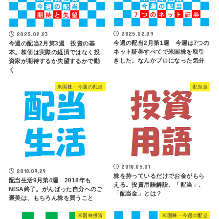
2025.02.09
2025.02.23
今週の配当2月第1週 今週は7つの
今週の配当2月第3週 投資の基
ネット証券すべてで米国株を取引
本。株価は実際の経済ではなく投
きした。なんかプロになった気分
資家が期待するか失望するかで動
く
米国株・今週の配当
配当金
2018.05.01
2018.09.29
株を持っているだけでお金がもら
配当生活9月第4週 2018年も
える。投資用語解説、「配当」、
NISA終了。がんばった自分へのご
「配当金」とは？
褒美は、もちろん株を買うこと
米国株投資
米国株・今週の配当