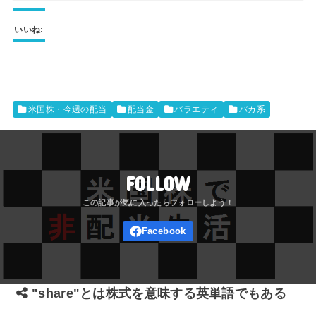
いいね:
米国株・今週の配当
配当金
バラエティ
バカ系
FOLLOW
"share"とは株式を意味する英単語でもある