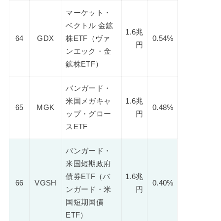
マーケット・
ベクトル 金鉱
1.6兆
64
GDX
株ETF（ヴァ
0.54%
円
ンエック・金
鉱株ETF）
バンガード・
米国メガキャ
1.6兆
65
MGK
0.48%
ップ・グロー
円
スETF
バンガード・
米国短期政府
債券ETF（バ
1.6兆
66
VGSH
0.40%
ンガード・米
円
国短期国債
ETF）