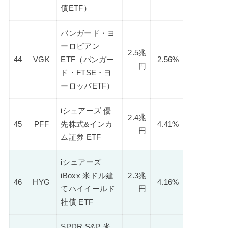
債ETF）
バンガード・ヨ
ーロピアン
2.5兆
44
VGK
ETF（バンガー
2.56%
円
ド・FTSE・ヨ
ーロッパETF）
iシェアーズ 優
2.4兆
45
PFF
先株式&インカ
4.41%
円
ム証券 ETF
iシェアーズ
iBoxx 米ドル建
2.3兆
46
HYG
4.16%
てハイイールド
円
社債 ETF
SPDR S&P 米