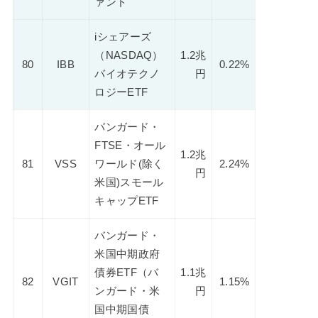
ァンド
iシェアーズ
（NASDAQ）
1.2兆
80
IBB
0.22%
バイオテクノ
円
ロジーETF
バンガード・
FTSE・オール
1.2兆
81
VSS
ワールド(除く
2.24%
円
米国)スモール
キャップETF
バンガード・
米国中期政府
債券ETF（バ
1.1兆
82
VGIT
1.15%
ンガード・米
円
国中期国債