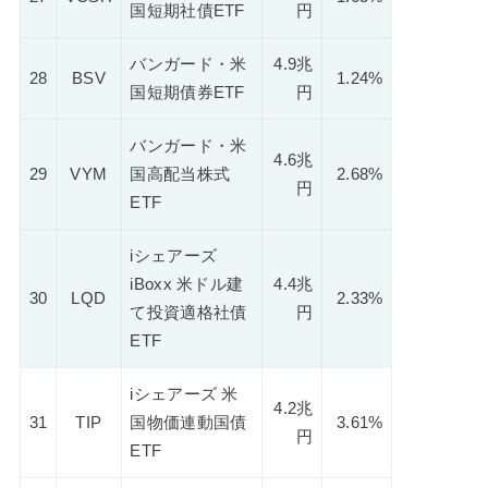
国短期社債ETF
円
バンガード・米
4.9兆
28
BSV
1.24%
国短期債券ETF
円
バンガード・米
4.6兆
29
VYM
国高配当株式
2.68%
円
ETF
iシェアーズ
iBoxx 米ドル建
4.4兆
30
LQD
2.33%
て投資適格社債
円
ETF
iシェアーズ 米
4.2兆
31
TIP
国物価連動国債
3.61%
円
ETF