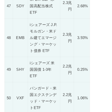
2.3兆
47
SDY
国高配当株式
2.68%
円
ETF
iシェアーズ J.P.
モルガン・米ド
2.3兆
48
EMB
ル建てエマージ
3.93%
円
ング・マーケッ
ト債券 ETF
iシェアーズ 米
2.2兆
49
SHY
国国債 1-3年
0.25%
円
ETF
バンガード・米
国エクステンデ
2.2兆
50
VXF
1.06%
ッド・マーケッ
円
トETF