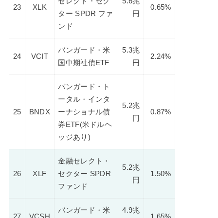
セレクト・セク
5.6兆
23
XLK
0.65%
ター SPDR ファ
円
ンド
バンガード・米
5.3兆
24
VCIT
2.24%
国中期社債ETF
円
バンガード・ト
ータル・インタ
5.2兆
25
BNDX
ーナショナル債
0.87%
円
券ETF(米ドルヘ
ッジあり)
金融セレクト・
5.2兆
26
XLF
セクター SPDR
1.50%
円
ファンド
バンガード・米
4.9兆
27
VCSH
1.65%