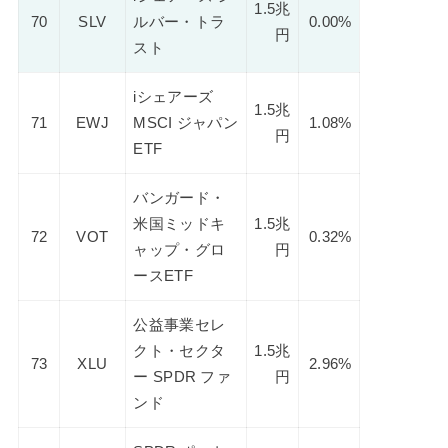
1.5兆
70
SLV
ルバー・トラ
0.00%
円
スト
iシェアーズ
1.5兆
71
EWJ
MSCI ジャパン
1.08%
円
ETF
バンガード・
米国ミッドキ
1.5兆
72
VOT
0.32%
ャップ・グロ
円
ースETF
公益事業セレ
クト・セクタ
1.5兆
73
XLU
2.96%
ー SPDR ファ
円
ンド