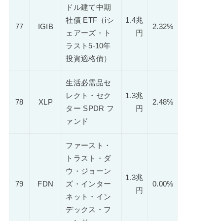
ドル建て中期
社債 ETF（iシ
1.4兆
77
IGIB
2.32%
ェアーズ・ト
円
ラスト5-10年
投資適格債）
生活必需品セ
レクト・セク
1.3兆
78
XLP
2.48%
ター SPDR フ
円
ァンド
ファースト・
トラスト・ダ
ウ・ジョーン
1.3兆
79
FDN
ズ・インター
0.00%
円
ネット・イン
デックス・フ