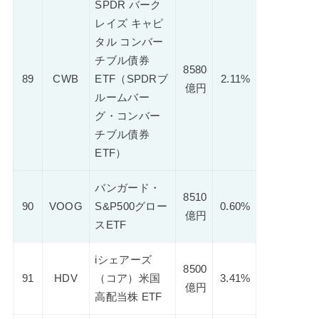
SPDR バーク
レイズ キャピ
タル コンバー
チブル債券
8580
89
CWB
ETF（SPDRブ
2.11%
億円
ルームバー
グ・コンバー
チブル債券
ETF）
バンガード・
8510
90
VOOG
S&P500グロー
0.60%
億円
スETF
iシェアーズ
8500
91
HDV
（コア）米国
3.41%
億円
高配当株 ETF