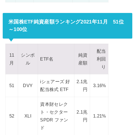
米国株ETF純資産額ランキング2021年11月 51位
～100位
配当
11
シンボ
純資
ETF名
利回
月
ル
産額
り
iシェアーズ 好
2.1兆
51
DVY
3.16%
配当株式 ETF
円
資本財セレク
ト・セクター
2.1兆
52
XLI
1.21%
SPDR ファン
円
ド