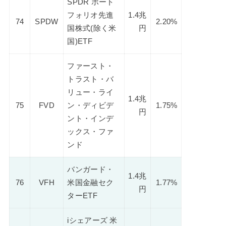
SPDR ポート
フォリオ先進
1.4兆
74
SPDW
2.20%
国株式(除く米
円
国)ETF
ファースト・
トラスト・バ
リュー・ライ
1.4兆
75
FVD
ン・ディビデ
1.75%
円
ント・インデ
ックス・ファ
ンド
バンガード・
1.4兆
76
VFH
米国金融セク
1.77%
円
ターETF
iシェアーズ 米