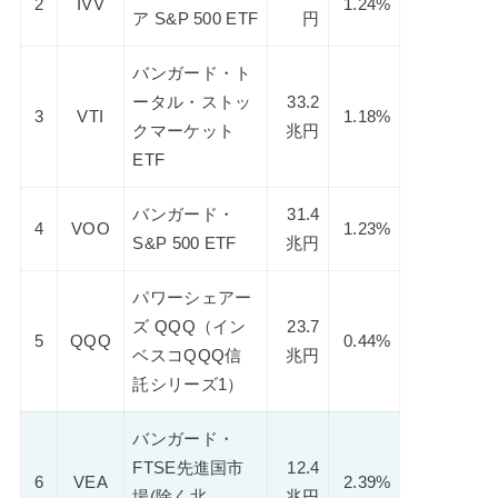
2
IVV
1.24%
ア S&P 500 ETF
円
バンガード・ト
ータル・ストッ
33.2
3
VTI
1.18%
クマーケット
兆円
ETF
バンガード・
31.4
4
VOO
1.23%
S&P 500 ETF
兆円
パワーシェアー
ズ QQQ（イン
23.7
5
QQQ
0.44%
ベスコQQQ信
兆円
託シリーズ1）
バンガード・
FTSE先進国市
12.4
6
VEA
2.39%
場(除く北
兆円