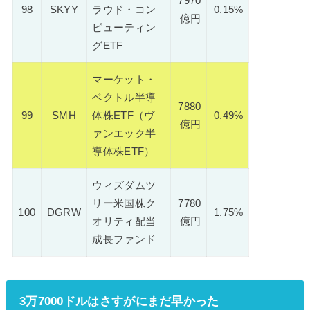
7970
98
SKYY
ラウド・コン
0.15%
億円
ピューティン
グETF
マーケット・
ベクトル半導
7880
99
SMH
体株ETF（ヴ
0.49%
億円
ァンエック半
導体株ETF）
ウィズダムツ
リー米国株ク
7780
100
DGRW
1.75%
オリティ配当
億円
成長ファンド
3万7000ドルはさすがにまだ早かった