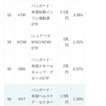
バンガード・
米国短期イン
2.1兆
53
VTIP
3.39%
フレ連動債
円
ETF
iシェアーズ
2兆
54
ACWI
MSCI ACWI
1.31%
円
ETF
バンガード・
米国スモール
2兆
55
VBK
0.37%
キャップ・グ
円
ロースETF
バンガード・
米国ヘルスケ
1.9兆
56
VHT
1.20%
ア・セクター
円