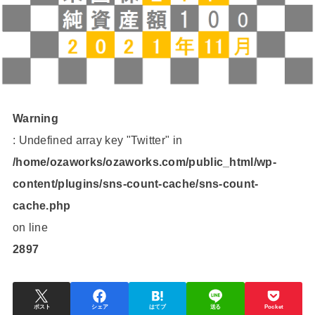
Warning
: Undefined array key "Twitter" in
/home/ozaworks/ozaworks.com/public_html/wp-
content/plugins/sns-count-cache/sns-count-
cache.php
on line
2897
ポスト
シェア
はてブ
送る
Pocket