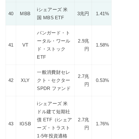
iシェアーズ 米
40
MBB
3兆円
1.41%
国 MBS ETF
バンガード・ト
ータル・ワール
2.9兆
41
VT
1.58%
ド・ストック
円
ETF
一般消費財セレ
2.7兆
42
XLY
クト・セクター
0.53%
円
SPDR ファンド
iシェアーズ 米
ドル建て短期社
債 ETF（iシェア
2.7兆
43
IGSB
1.76%
ーズ・トラスト
円
1-5年投資適格