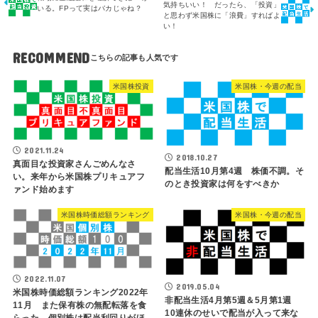
気持ちいい！ だったら、「投資」
いる。FPって実はバカじゃね？
と思わず米国株に「浪費」すればよ
い！
RECOMMEND
米国株投資
米国株・今週の配当
2021.11.24
2018.10.27
真面目な投資家さんごめんなさ
配当生活10月第4週 株価不調。そ
い。来年から米国株プリキュアフ
のとき投資家は何をすべきか
ァンド始めます
米国株時価総額ランキング
米国株・今週の配当
2022.11.07
2019.05.04
米国株時価総額ランキング2022年
非配当生活4月第5週＆5月第1週
11月 また保有株の無配転落を食
10連休のせいで配当が入って来な
らった。個別株は配当利回りがほ