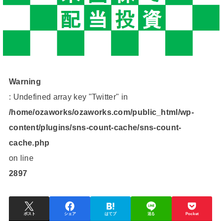
Warning
: Undefined array key "Twitter" in
/home/ozaworks/ozaworks.com/public_html/wp-
content/plugins/sns-count-cache/sns-count-
cache.php
on line
2897
ポスト
シェア
はてブ
送る
Pocket