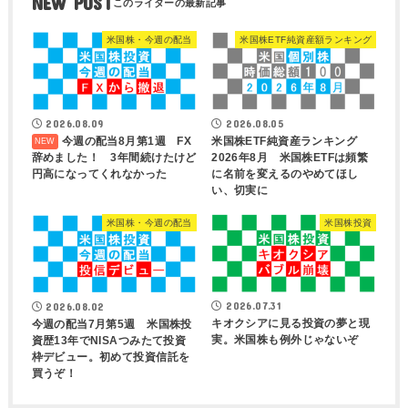
NEW POST
米国株・今週の配当
米国株ETF純資産額ランキング
2026.08.09
2026.08.05
今週の配当8月第1週 FX
米国株ETF純資産ランキング
辞めました！ 3年間続けたけど
2026年8月 米国株ETFは頻繁
円高になってくれなかった
に名前を変えるのやめてほし
い、切実に
米国株・今週の配当
米国株投資
2026.07.31
2026.08.02
キオクシアに見る投資の夢と現
今週の配当7月第5週 米国株投
実。米国株も例外じゃないぞ
資歴13年でNISAつみたて投資
枠デビュー。初めて投資信託を
買うぞ！