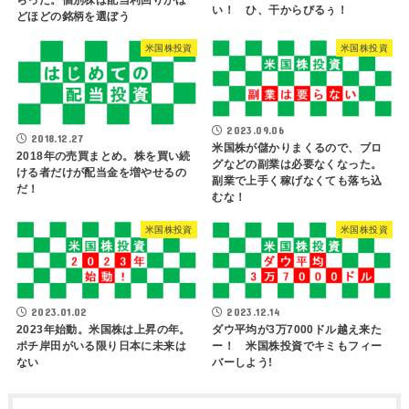
い！ ひ、干からびるぅ！
どほどの銘柄を選ぼう
米国株投資
米国株投資
2023.09.06
2018.12.27
米国株が儲かりまくるので、ブロ
2018年の売買まとめ。株を買い続
グなどの副業は必要なくなった。
ける者だけが配当金を増やせるの
副業で上手く稼げなくても落ち込
だ！
むな！
米国株投資
米国株投資
2023.01.02
2023.12.14
2023年始動。米国株は上昇の年。
ダウ平均が3万7000ドル越え来た
ポチ岸田がいる限り日本に未来は
ー！ 米国株投資でキミもフィー
ない
バーしよう!