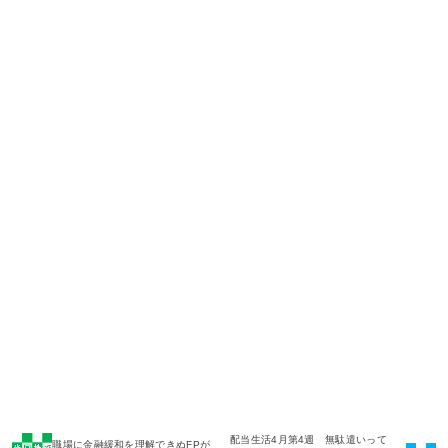
配当生活4月第4週 無駄遣いって
職場に金融緩和を理解できぬFPが