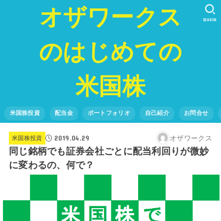
オザワークス
SEARCH
のはじめての
米国株
米国株投資
配当金
ポートフォリオ
自己紹介
お問合せ
2019.04.29
オザワークス
米国株投資
同じ銘柄でも証券会社ごとに配当利回りが微妙
に変わるの、何で？