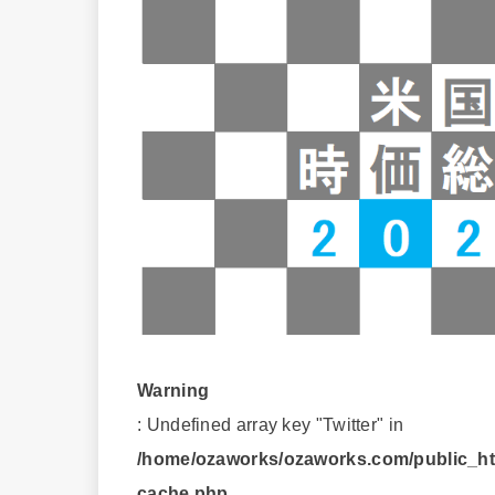
Warning
: Undefined array key "Twitter" in
/home/ozaworks/ozaworks.com/public_htm
cache.php