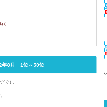
動く
年8月 1位～50位
い
ングです。
す。