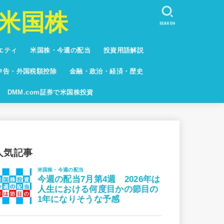
米国株
SEARCH
エティ
米国株・今週の配当
投資用語解説
しない人々
キュア
系
グ
申告・外国税額控除
金融・政治・経済・歴史
グ
DMM.com証券で米国株投資
人気記事