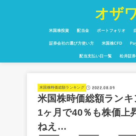
オザ
米国株投資
配当金
ポートフォリオ
投資信託
少額投資
NISA・つみたてNISA
お得な情報・キャンペーン
保有銘柄紹介
通貨・為替・FX
米国高配当株ランキング
証券会社の選び方使い方
米国株CFD
P
米国株CFD配当利
Pa
配当支払い日一覧
松井証券
グ
2022.08.09
米国株時価総額ランキング
米国株時価総額ランキン
1ヶ月で40％も株価
ねえ…