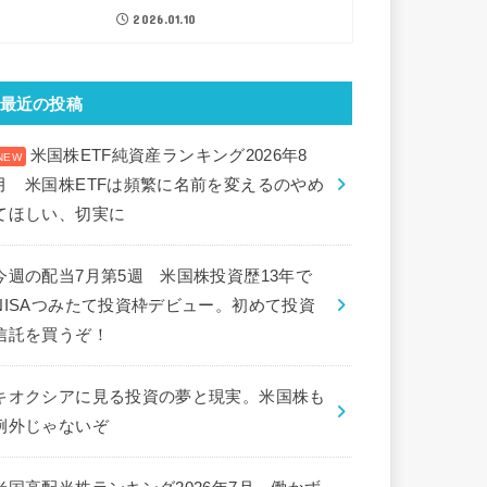
2026.01.10
最近の投稿
米国株ETF純資産ランキング2026年8
月 米国株ETFは頻繁に名前を変えるのやめ
てほしい、切実に
今週の配当7月第5週 米国株投資歴13年で
NISAつみたて投資枠デビュー。初めて投資
信託を買うぞ！
キオクシアに見る投資の夢と現実。米国株も
例外じゃないぞ