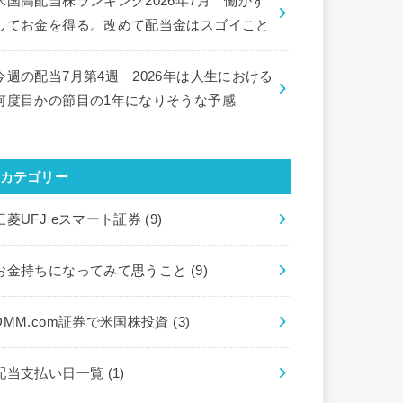
米国高配当株ランキング2026年7月 働かず
してお金を得る。改めて配当金はスゴイこと
今週の配当7月第4週 2026年は人生における
何度目かの節目の1年になりそうな予感
カテゴリー
三菱UFJ eスマート証券
(9)
お金持ちになってみて思うこと
(9)
DMM.com証券で米国株投資
(3)
配当支払い日一覧
(1)