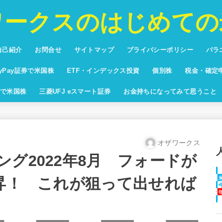
ワークスのはじめての
自己紹介
お問合せ
サイトマップ
プライバシーポリシー
バラ
投資
プリ
バカ
将棋
ブロ
ayPay証券で米国株
ETF・インデックス投資
個別株
税金・確定
回りランキング
yPay証券配当利回りランキン
米国株ETF純資産額ランキング
米国株時価総額ランキン
で米国株
三菱UFJ eスマート証券
お金持ちになってみて思うこと
オザワークス
グ2022年8月 フォードが
上昇！ これが狙って出せれば