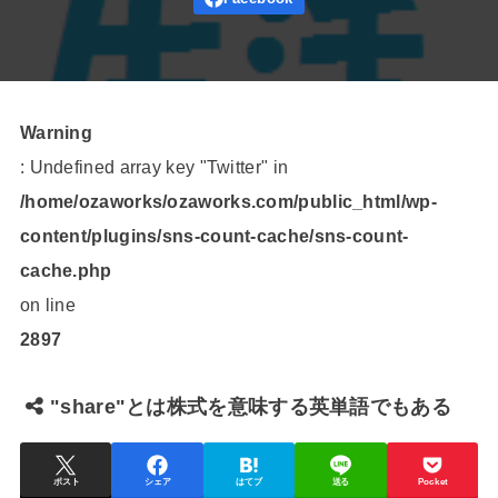
Warning
: Undefined array key "Twitter" in
/home/ozaworks/ozaworks.com/public_html/wp-
content/plugins/sns-count-cache/sns-count-
cache.php
on line
2897
"share"とは株式を意味する英単語でもある
ポスト
シェア
はてブ
送る
Pocket