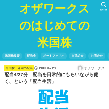
オザワークス
SEARCH
のはじめての
米国株
米国株投資
配当金
ポートフォリオ
自己紹介
お問合せ
2018.04.29
オザワークス
米国株・今週の配当
配当4/27分 配当を日常的にもらいながら働
く、という「配当生活」