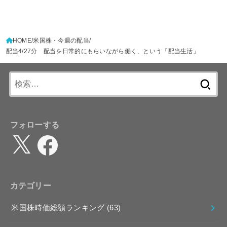
HOME
米国株・今週の配当
配当4/27分 配当を日常的にもらいながら働く、という「配当生活」
検
索:
フォローする
X
Facebook
カテゴリー
米国株時価総額ランキング
(63)