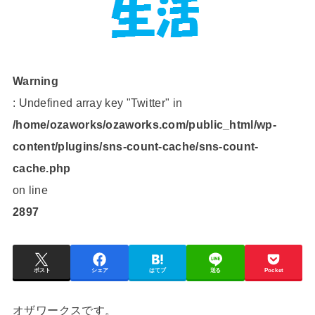
Warning
: Undefined array key "Twitter" in
/home/ozaworks/ozaworks.com/public_html/wp-
content/plugins/sns-count-cache/sns-count-
cache.php
on line
2897
ポスト
シェア
はてブ
送る
Pocket
オザワークスです。