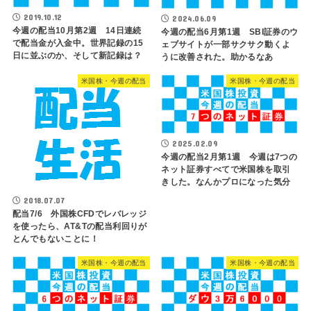
2019.10.12
2024.06.09
今週の配当10月第2週 14日連続
今週の配当6月第1週 SBI証券のウ
で配当金が入金中。世界記録の15
ェブサイトが一部サクサク動くよ
日に並ぶのか、そして新記録は？
うに改善された。助かるなあ
米国株・今週の配当
米国株・今週の配当
2025.02.09
今週の配当2月第1週 今週は7つの
ネット証券すべてで米国株を取引
きした。なんかプロになった気分
2018.07.07
配当7/6 外国株CFDでレバレッジ
を使ったら、AT&Tの配当利回りが
とんでもないことに！
米国株・今週の配当
米国株・今週の配当