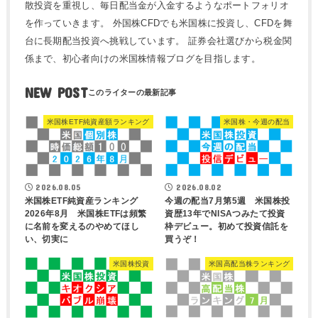
散投資を重視し、毎日配当金が入金するようなポートフォリオ
を作っていきます。 外国株CFDでも米国株に投資し、CFDを舞
台に長期配当投資へ挑戦しています。 証券会社選びから税金関
係まで、初心者向けの米国株情報ブログを目指します。
NEW POST
米国株ETF純資産額ランキング
米国株・今週の配当
2026.08.05
2026.08.02
米国株ETF純資産ランキング
今週の配当7月第5週 米国株投
2026年8月 米国株ETFは頻繁
資歴13年でNISAつみたて投資
に名前を変えるのやめてほし
枠デビュー。初めて投資信託を
い、切実に
買うぞ！
米国株投資
米国高配当株ランキング