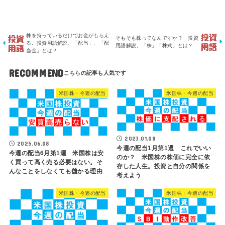
株を持っているだけでお金がもらえ
そもそも株ってなんですか？ 投資
る。投資用語解説、「配当」、「配
用語解説、「株」「株式」とは？
当金」とは？
RECOMMEND
米国株・今週の配当
米国株・今週の配当
2023.01.08
2025.06.08
今週の配当1月第1週 これでいい
今週の配当6月第1週 米国株は安
のか？ 米国株の株価に完全に依
く買って高く売る必要はない。そ
存した人生。投資と自分の関係を
んなことをしなくても儲かる理由
考えよう
米国株・今週の配当
米国株・今週の配当