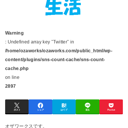
Warning
: Undefined array key "Twitter" in
/home/ozaworks/ozaworks.com/public_html/wp-
content/plugins/sns-count-cache/sns-count-
cache.php
on line
2897
ポスト
シェア
はてブ
送る
Pocket
オザワークスです。