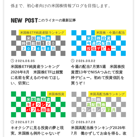
係まで、初心者向けの米国株情報ブログを目指します。
NEW POST
米国株ETF純資産額ランキング
米国株・今週の配当
2026.08.05
2026.08.02
米国株ETF純資産ランキング
今週の配当7月第5週 米国株投
2026年8月 米国株ETFは頻繁
資歴13年でNISAつみたて投資
に名前を変えるのやめてほし
枠デビュー。初めて投資信託を
い、切実に
買うぞ！
米国株投資
米国高配当株ランキング
2026.07.31
2026.07.28
キオクシアに見る投資の夢と現
米国高配当株ランキング2026年
実。米国株も例外じゃないぞ
7月 働かずしてお金を得る。改