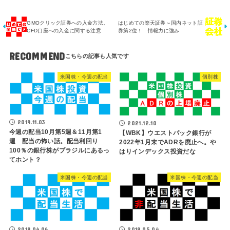
GMOクリック証券への入金方法。
はじめての楽天証券～国内ネット証
CFD口座への入金に関する注意
券第2位！ 情報力に強み
RECOMMEND
米国株・今週の配当
個別株
2019.11.03
2021.12.10
今週の配当10月第5週＆11月第1
【WBK】ウエストパック銀行が
週 配当の怖い話。配当利回り
2022年1月末でADRを廃止へ。や
100％の銀行株がブラジルにあるっ
はりインデックス投資だな
てホント？
米国株・今週の配当
米国株・今週の配当
2019.04.06
2019.05.04