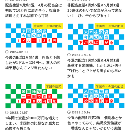
配当生活4月第1週 4月の配当金は
非配当生活4月第5週＆5月第1週
初めて10万円に届きそう。投資を
10連休のせいで配当が入って来な
継続さえすれば誰でも可能
い！ ひ、干からびるぅ！
米国株・今週の配当
米国株・今週の配当
2023.02.25
2025.04.05
今週の配当2月第4週 円高と予想
今週の配当3月第5週＆4月第1週
したが1ドル＝136円へ。素人の相
暴落する米国株。しかし思い切り
場予想なんてマジ当たんない
下げたことで上がり出すのも早い
かも
米国株投資
米国株・今週の配当
2022.05.14
2022.01.07
今週の配当5月第2週 個別株とか
1年間で資産が1000万円も増えて
色々やってみて、結局投資信託が
しまい、米国株の比類なき威力に
一番楽なんじゃないかという結論
恐怖すら感じる