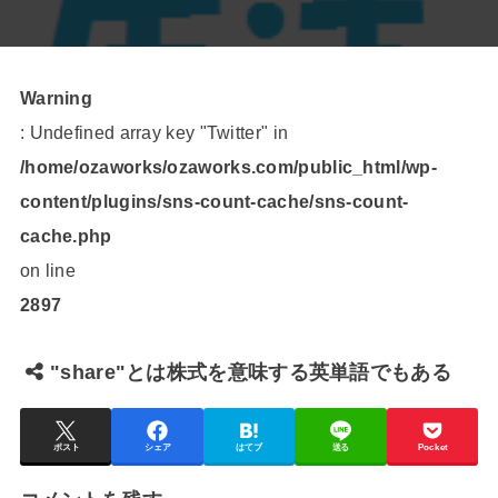
Warning
: Undefined array key "Twitter" in
/home/ozaworks/ozaworks.com/public_html/wp-
content/plugins/sns-count-cache/sns-count-
cache.php
on line
2897
"share"とは株式を意味する英単語でもある
ポスト
シェア
はてブ
送る
Pocket