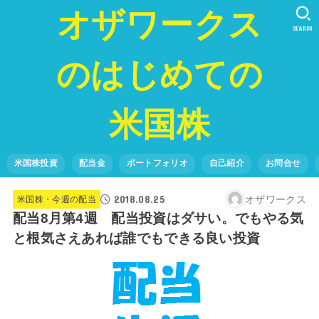
オザワークス
SEARCH
のはじめての
米国株
米国株投資
配当金
ポートフォリオ
自己紹介
お問合せ
2018.08.25
オザワークス
米国株・今週の配当
配当8月第4週 配当投資はダサい。でもやる気
と根気さえあれば誰でもできる良い投資