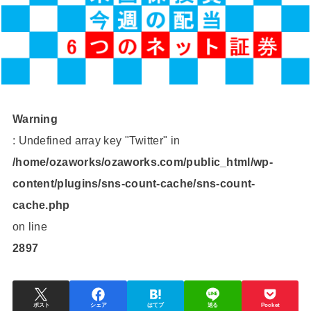
Warning
: Undefined array key "Twitter" in
/home/ozaworks/ozaworks.com/public_html/wp-
content/plugins/sns-count-cache/sns-count-
cache.php
on line
2897
ポスト
シェア
はてブ
送る
Pocket