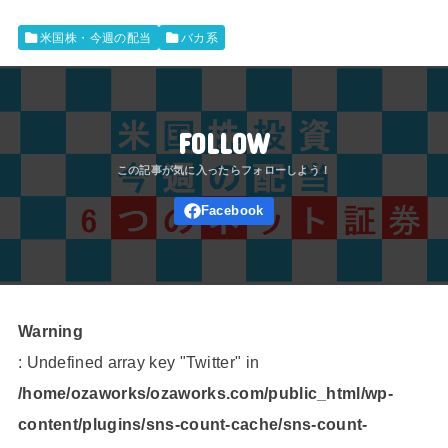
米国株・今週の配当
バカ系
FOLLOW
Warning
: Undefined array key "Twitter" in
/home/ozaworks/ozaworks.com/public_html/wp-
content/plugins/sns-count-cache/sns-count-