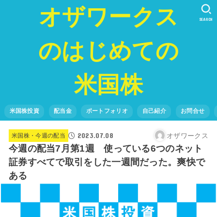
オザワークス
SEARCH
のはじめての
米国株
米国株投資
配当金
ポートフォリオ
自己紹介
お問合せ
2023.07.08
オザワークス
米国株・今週の配当
今週の配当7月第1週 使っている6つのネット
証券すべてで取引をした一週間だった。爽快で
ある