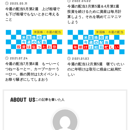
2022.04.02
2025.05.11
今週の配当3月第5週＆4月第1週
今週の配当5月第2週 上げ相場で
投資を続けるために資産は毎月計
も下げ相場でもないときに考える
算しよう。それを眺めてニマニマ
こと
しよう
米国株・今週の配当
米国株・今週の配当
2021.07.24
2021.01.03
今週の配当7月第4週 もーいーく
今週の配当12月第5週 寝ていたい
つねーるーとー、カーブーかーう
のに年明けは取引に税金に結局忙
ーひー。株の買付は1大イベント。
しい
お祭り騒ぎにしてしまおう
ABOUT US