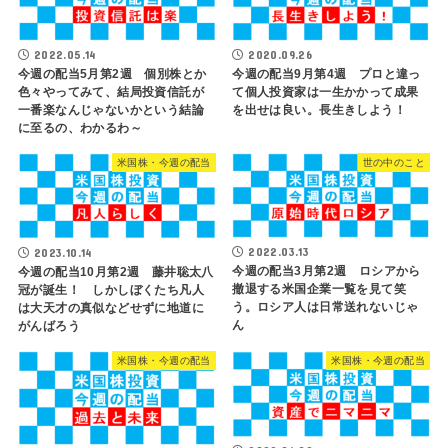
2022.05.14
2020.09.26
今週の配当5月第2週 個別株とか
今週の配当9月第4週 プロと違っ
色々やってみて、結局投資信託が
て個人投資家は一生かかって成果
一番楽なんじゃないかという結論
を出せは良い。長生きしよう！
に至るの、わかるわ～
米国株・今週の配当
世の中のこと
2022.03.13
2023.10.14
今週の配当3月第2週 ロシアから
今週の配当10月第2週 藤井聡太八
撤退する米国企業一覧を見て笑
冠が誕生！ しかしぼくたち凡人
う。ロシア人は日常送れないじゃ
は大天才の真似などせずに地道に
ん
がんばろう
米国株・今週の配当
米国株・今週の配当