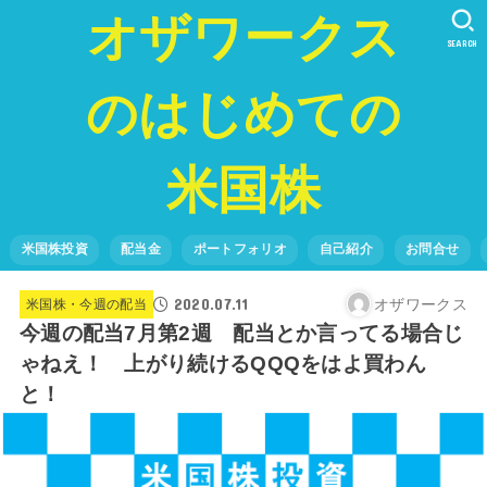
オザワークス
SEARCH
のはじめての
米国株
米国株投資
配当金
ポートフォリオ
自己紹介
お問合せ
2020.07.11
オザワークス
米国株・今週の配当
今週の配当7月第2週 配当とか言ってる場合じ
ゃねえ！ 上がり続けるQQQをはよ買わん
と！