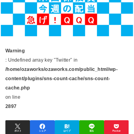
Warning
: Undefined array key "Twitter" in
/home/ozaworks/ozaworks.com/public_html/wp-
content/plugins/sns-count-cache/sns-count-
cache.php
on line
2897
ポスト
シェア
はてブ
送る
Pocket