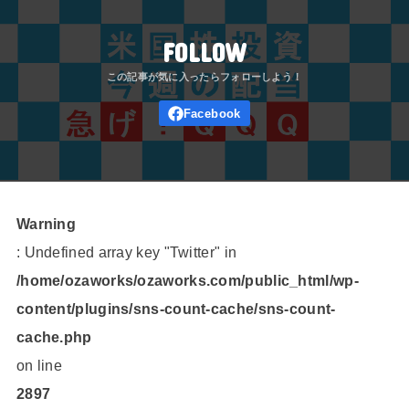
FOLLOW
Warning
: Undefined array key "Twitter" in
/home/ozaworks/ozaworks.com/public_html/wp-
content/plugins/sns-count-cache/sns-count-
cache.php
on line
2897