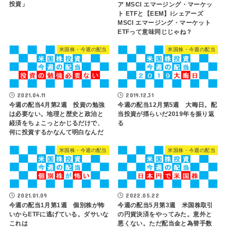
投資」
ア MSCI エマージング・マーケッ
ト ETFと【EEM】iシェアーズ
MSCI エマージング・マーケット
ETFって意味同じじゃね？
米国株・今週の配当
米国株・今週の配当
2021.04.11
2019.12.31
今週の配当4月第2週 投資の勉強
今週の配当12月第5週 大晦日。配
は必要ない。地理と歴史と政治と
当投資が揺らいだ2019年を振り返
経済をちょこっとかじるだけで、
る
何に投資するかなんて明白なんだ
米国株・今週の配当
米国株・今週の配当
2021.01.09
2022.05.22
今週の配当1月第1週 個別株が怖
今週の配当5月第3週 米国株取引
いからETFに逃げている。ダサいな
の円貨決済をやってみた。意外と
これは
悪くない。ただ配当金と為替手数