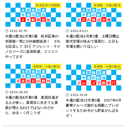
松井証券で米国株
米国株・今週の配当
2023.02.19
2024.04.21
今週の配当2月第3週 松井証券の
今週の配当4月第3週 土曜日曜は
米国株一気に566銘柄追加！ それ
株式市場が休みで退屈だ。土日も
を記念して【A】アジレント・テク
市場を開いてほしい
ノロジーズに追加投資。コツコツ
やってます
米国株・今週の配当
米国株・今週の配当
2022.08.20
2025.10.18
今週の配当8月第3週 真面目過ぎ
今週の配当10月第3週 2027年4月
る人が多い。真面目に生きても資
豪華クルーズ旅行を両親にプレゼ
産が増えるわけではないのだか
ントするため今から貯金がんばる
ら、ゆる～く行こうぜ
ぞ！