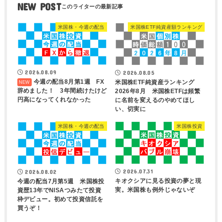
NEW POST
米国株・今週の配当
米国株ETF純資産額ランキング
2026.08.09
2026.08.05
今週の配当8月第1週 FX
米国株ETF純資産ランキング
辞めました！ 3年間続けたけど
2026年8月 米国株ETFは頻繁
円高になってくれなかった
に名前を変えるのやめてほし
い、切実に
米国株・今週の配当
米国株投資
2026.07.31
2026.08.02
キオクシアに見る投資の夢と現
今週の配当7月第5週 米国株投
実。米国株も例外じゃないぞ
資歴13年でNISAつみたて投資
枠デビュー。初めて投資信託を
買うぞ！