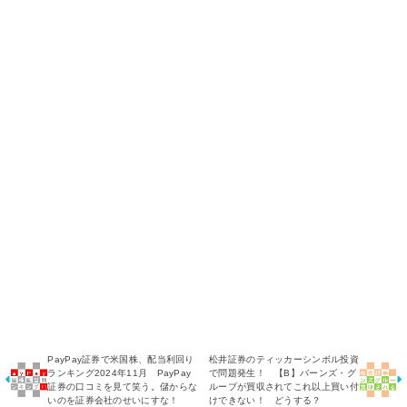
PayPay証券で米国株、配当利回り
松井証券のティッカーシンボル投資
ランキング2024年11月 PayPay
で問題発生！ 【B】バーンズ・グ
証券の口コミを見て笑う。儲からな
ループが買収されてこれ以上買い付
いのを証券会社のせいにすな！
けできない！ どうする？