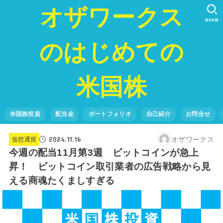
オザワークス
SEARCH
のはじめての
米国株
米国株投資
配当金
ポートフォリオ
自己紹介
お問合せ
2024.11.16
オザワークス
仮想通貨
今週の配当11月第3週 ビットコインが急上
昇！ ビットコイン取引業者の広告戦略から見
える商魂たくましすぎる