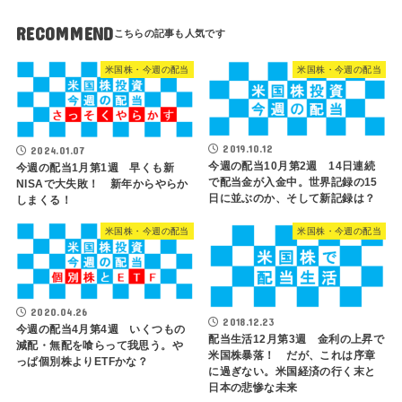
RECOMMEND
米国株・今週の配当
米国株・今週の配当
2019.10.12
2024.01.07
今週の配当10月第2週 14日連続
今週の配当1月第1週 早くも新
で配当金が入金中。世界記録の15
NISAで大失敗！ 新年からやらか
日に並ぶのか、そして新記録は？
しまくる！
米国株・今週の配当
米国株・今週の配当
2020.04.26
2018.12.23
今週の配当4月第4週 いくつもの
配当生活12月第3週 金利の上昇で
減配・無配を喰らって我思う。や
米国株暴落！ だが、これは序章
っぱ個別株よりETFかな？
に過ぎない。米国経済の行く末と
日本の悲惨な未来