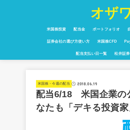
オザ
米国株投資
配当金
ポートフォリオ
投資信託
少額投資
NISA・つみたてNISA
お得な情報・キャンペーン
保有銘柄紹介
通貨・為替・FX
米国高配当株ランキング
証券会社の選び方使い方
米国株CFD
P
米国株CFD配当利
Pa
配当支払い日一覧
松井証券
グ
2018.06.19
米国株・今週の配当
配当6/18 米国企業
なたも「デキる投資家