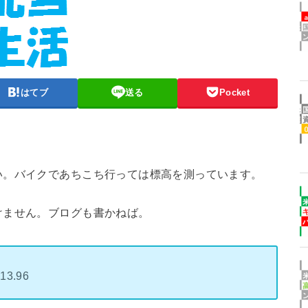
はてブ
送る
Pocket
い。バイクであちこち行っては標高を測っています。
けません。ブログも書かねば。
3.96