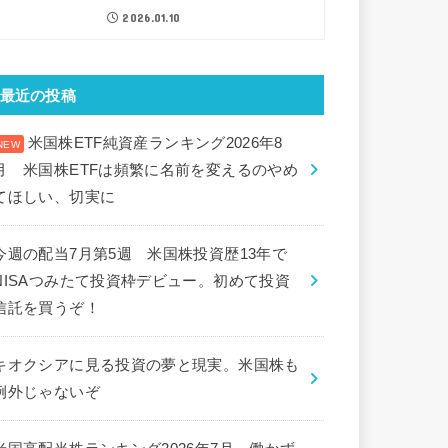
2026.01.10
最近の投稿
米国株ETF純資産ランキング2026年8
月 米国株ETFは頻繁に名前を変えるのやめ
てほしい、切実に
今週の配当7月第5週 米国株投資歴13年で
NISAつみたて投資枠デビュー。初めて投資
信託を買うぞ！
キオクシアに見る投資の夢と現実。米国株も
例外じゃないぞ