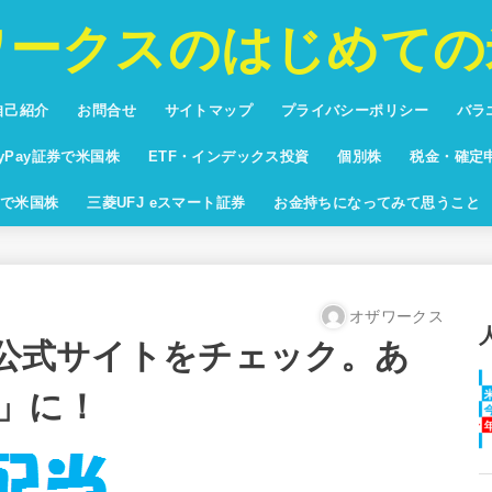
ワークスのはじめての
自己紹介
お問合せ
サイトマップ
プライバシーポリシー
バラ
投資
プリ
バカ
将棋
ブロ
ayPay証券で米国株
ETF・インデックス投資
個別株
税金・確定
回りランキング
yPay証券配当利回りランキン
米国株ETF純資産額ランキング
米国株時価総額ランキン
で米国株
三菱UFJ eスマート証券
お金持ちになってみて思うこと
オザワークス
の公式サイトをチェック。あ
」に！