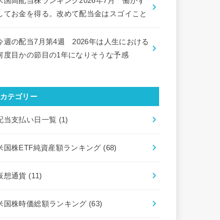
米国高配当株ランキング2026年7月 働かず
してお金を得る。改めて配当金はスゴイこと
今週の配当7月第4週 2026年は人生における
何度目かの節目の1年になりそうな予感
カテゴリー
配当支払い日一覧
(1)
米国株ETF純資産額ランキング
(68)
仮想通貨
(11)
米国株時価総額ランキング
(63)