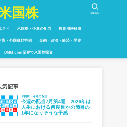
米国株
SEARCH
エティ
米国株・今週の配当
投資用語解説
しない人々
キュア
系
グ
申告・外国税額控除
金融・政治・経済・歴史
グ
DMM.com証券で米国株投資
人気記事