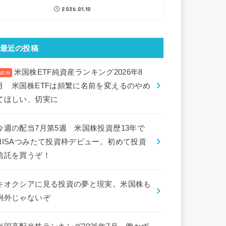
2026.01.10
最近の投稿
米国株ETF純資産ランキング2026年8
月 米国株ETFは頻繁に名前を変えるのやめ
てほしい、切実に
今週の配当7月第5週 米国株投資歴13年で
NISAつみたて投資枠デビュー。初めて投資
信託を買うぞ！
キオクシアに見る投資の夢と現実。米国株も
例外じゃないぞ