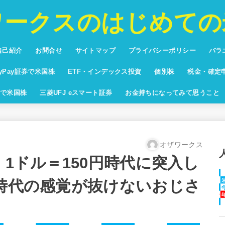
ワークスのはじめての
自己紹介
お問合せ
サイトマップ
プライバシーポリシー
バラ
投資
プリ
バカ
将棋
ブロ
ayPay証券で米国株
ETF・インデックス投資
個別株
税金・確定
回りランキング
yPay証券配当利回りランキン
米国株ETF純資産額ランキング
米国株時価総額ランキン
で米国株
三菱UFJ eスマート証券
お金持ちになってみて思うこと
オザワークス
 1ドル＝150円時代に突入し
台時代の感覚が抜けないおじさ