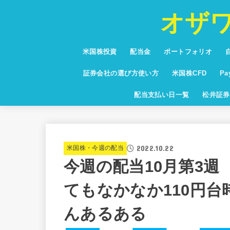
オザ
米国株投資
配当金
ポートフォリオ
投資信託
少額投資
NISA・つみたてNISA
お得な情報・キャンペーン
保有銘柄紹介
通貨・為替・FX
米国高配当株ランキング
証券会社の選び方使い方
米国株CFD
P
米国株CFD配当利
Pa
配当支払い日一覧
松井証券
グ
2022.10.22
米国株・今週の配当
今週の配当10月第3週
てもなかなか110円
んあるある