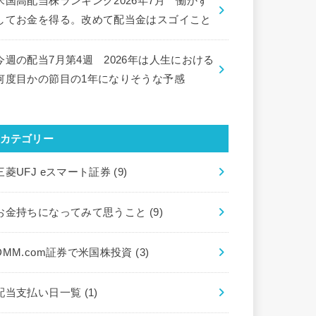
米国高配当株ランキング2026年7月 働かず
してお金を得る。改めて配当金はスゴイこと
今週の配当7月第4週 2026年は人生における
何度目かの節目の1年になりそうな予感
カテゴリー
三菱UFJ eスマート証券
(9)
お金持ちになってみて思うこと
(9)
DMM.com証券で米国株投資
(3)
配当支払い日一覧
(1)