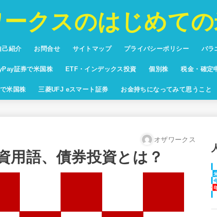
ワークスのはじめての
自己紹介
お問合せ
サイトマップ
プライバシーポリシー
バラ
投資
プリ
バカ
将棋
ブロ
ayPay証券で米国株
ETF・インデックス投資
個別株
税金・確定
回りランキング
yPay証券配当利回りランキン
米国株ETF純資産額ランキング
米国株時価総額ランキン
で米国株
三菱UFJ eスマート証券
お金持ちになってみて思うこと
オザワークス
資用語、債券投資とは？