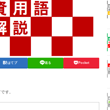
はてブ
送る
Pocket
てです。