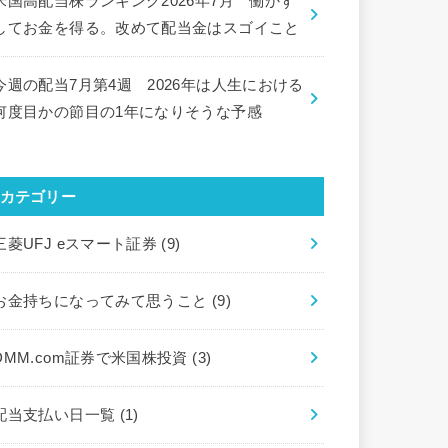
米国高配当株ランキング2026年7月 働かず
してお金を得る。改めて配当金はスゴイこと
今週の配当7月第4週 2026年は人生における
何度目かの節目の1年になりそうな予感
カテゴリー
三菱UFJ eスマート証券
(9)
お金持ちになってみて思うこと
(9)
DMM.com証券で米国株投資
(3)
配当支払い日一覧
(1)