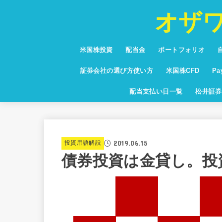
オザ
米国株投資
配当金
ポートフォリオ
投資信託
少額投資
NISA・つみたてNISA
お得な情報・キャンペーン
保有銘柄紹介
通貨・為替・FX
米国高配当株ランキング
証券会社の選び方使い方
米国株CFD
P
米国株CFD配当利
Pa
配当支払い日一覧
松井証券
グ
2019.06.15
投資用語解説
債券投資は金貸し。投