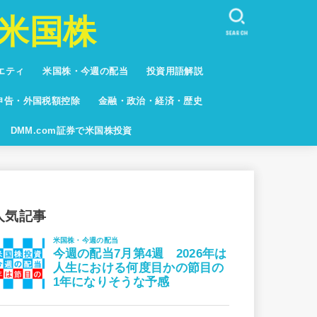
米国株
SEARCH
エティ
米国株・今週の配当
投資用語解説
しない人々
キュア
系
グ
申告・外国税額控除
金融・政治・経済・歴史
グ
DMM.com証券で米国株投資
人気記事