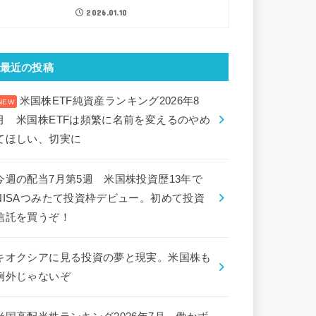
2026.01.10
最近の投稿
米国株ETF純資産ランキング2026年8
月 米国株ETFは頻繁に名前を変えるのやめ
てほしい、切実に
今週の配当7月第5週 米国株投資歴13年で
NISAつみたて投資枠デビュー。初めて投資
信託を買うぞ！
キオクシアに見る投資の夢と現実。米国株も
例外じゃないぞ