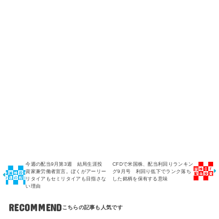
今週の配当9月第3週 結局生涯投
CFDで米国株、配当利回りランキン
資家兼労働者宣言。ぼくがアーリー
グ9月号 利回り低下でランク落ち
リタイアもセミリタイアも目指さな
した銘柄を保有する意味
い理由
RECOMMEND