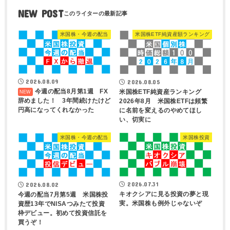
NEW POST
米国株・今週の配当
米国株ETF純資産額ランキング
2026.08.09
2026.08.05
今週の配当8月第1週 FX
米国株ETF純資産ランキング
辞めました！ 3年間続けたけど
2026年8月 米国株ETFは頻繁
円高になってくれなかった
に名前を変えるのやめてほし
い、切実に
米国株・今週の配当
米国株投資
2026.07.31
2026.08.02
キオクシアに見る投資の夢と現
今週の配当7月第5週 米国株投
実。米国株も例外じゃないぞ
資歴13年でNISAつみたて投資
枠デビュー。初めて投資信託を
買うぞ！