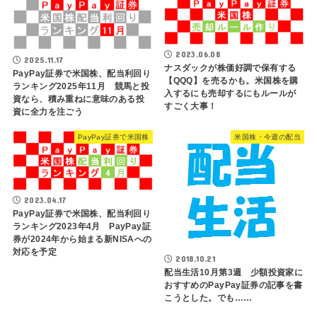
2023.06.08
2025.11.17
ナスダックが株価好調で保有する
PayPay証券で米国株、配当利回り
【QQQ】を売るかも。米国株を購
ランキング2025年11月 競馬と投
入するにも売却するにもルールが
資なら、積み重ねに意味のある投
すごく大事！
資に全力を注ごう
PayPay証券で米国株
米国株・今週の配当
2023.04.17
PayPay証券で米国株、配当利回り
ランキング2023年4月 PayPay証
券が2024年から始まる新NISAへの
対応を予定
2018.10.21
配当生活10月第3週 少額投資家に
おすすめのPayPay証券の記事を書
こうとした。でも……