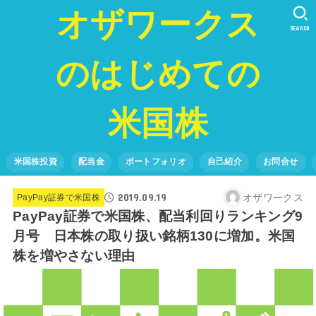
オザワークス
SEARCH
のはじめての
米国株
米国株投資
配当金
ポートフォリオ
自己紹介
お問合せ
2019.09.19
オザワークス
PayPay証券で米国株
PayPay証券で米国株、配当利回りランキング9
月号 日本株の取り扱い銘柄130に増加。米国
株を増やさない理由