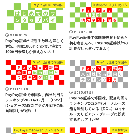
PayPay証券で米国株
証券会社の選び方使い方
2020.12.18
2019.03.15
PayPay証券で米国株投資を始めた
PayPay証券の取引手数料を詳しく
初心者さんへ、PayPay証券以外の
解説。何故1000円分の買い注文で
証券会社も使ってみよう
1000円未満しか買えないの？
PayPay証券で米国株
PayPay証券で米国株
2021.12.20
2025.07.21
PayPay証券で米国株、配当利回り
PayPay証券で米国株、配当利回り
ランキング2021年12月 【EWZ】
ランキング2025年7月 クルーズ
iシェアーズMSCIブラジルETFの配
船を運航している【RCL】ロイヤ
当利回りが3倍に！
ル・カリビアン・グループに投資
するのもアリだぞ
PayPay証券配当利回りランキング
米国株投資