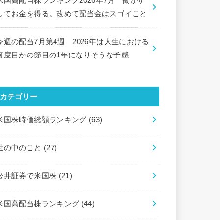
米国高配当株ランキング2026年7月 働かず
してお金を得る。改めて配当金はスゴイこと
今週の配当7月第4週 2026年は人生における
何度目かの節目の1年になりそうな予感
カテゴリー
米国株時価総額ランキング
(63)
世の中のこと
(27)
松井証券で米国株
(21)
米国高配当株ランキング
(44)