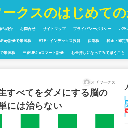
ワークスのはじめての
自己紹介
お問合せ
サイトマップ
プライバシーポリシー
バラ
投資
プリ
バカ
将棋
ブロ
ayPay証券で米国株
ETF・インデックス投資
個別株
税金・確定
回りランキング
yPay証券配当利回りランキン
米国株ETF純資産額ランキング
米国株時価総額ランキン
で米国株
三菱UFJ eスマート証券
お金持ちになってみて思うこと
オザワークス
生すべてをダメにする脳の
単には治らない