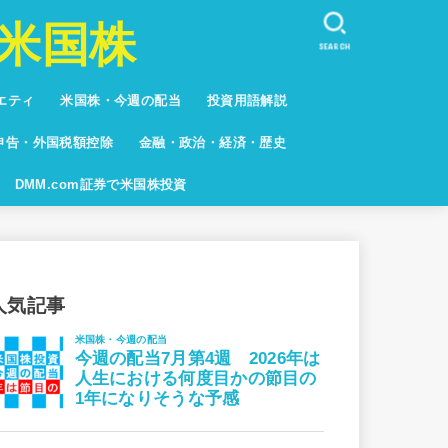
米国株
SEARCH
エティ
米国株・今週の配当
投資用語解説
しない人々
キュア
系
グ
申告・外国税額控除
金融・政治・経済・歴史
グ
DMM.com証券で米国株投資
人気記事