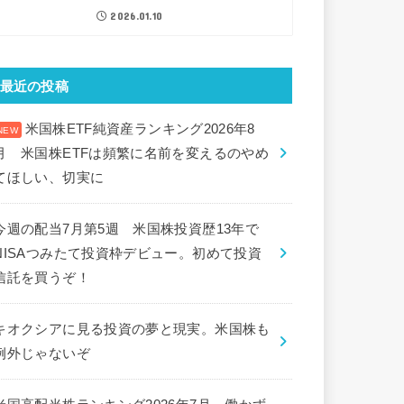
2026.01.10
最近の投稿
米国株ETF純資産ランキング2026年8
月 米国株ETFは頻繁に名前を変えるのやめ
てほしい、切実に
今週の配当7月第5週 米国株投資歴13年で
NISAつみたて投資枠デビュー。初めて投資
信託を買うぞ！
キオクシアに見る投資の夢と現実。米国株も
例外じゃないぞ