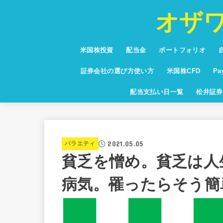
オザ
米国株投資
配当金
ポートフォリオ
投資信託
少額投資
NISA・つみたてNISA
お得な情報・キャンペーン
保有銘柄紹介
通貨・為替・FX
米国高配当株ランキング
証券会社の選び方使い方
米国株CFD
P
米国株CFD配当利
Pa
配当支払い日一覧
松井証券
グ
2021.05.05
バラエティ
貧乏を憎め。貧乏は人
病気。罹ったらそう簡