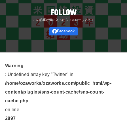
FOLLOW
Warning
: Undefined array key "Twitter" in
/home/ozaworks/ozaworks.com/public_html/wp-
content/plugins/sns-count-cache/sns-count-
cache.php
on line
2897