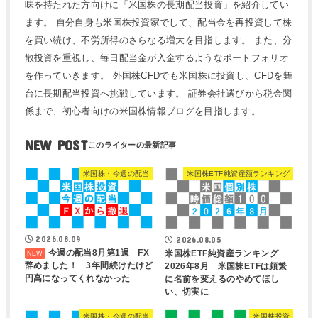
味を持たれた方向けに「米国株の長期配当投資」を紹介してい
ます。 自分自身も米国株投資家でして、配当金を再投資して株
を買い続け、不労所得のさらなる増大を目指します。 また、分
散投資を重視し、毎日配当金が入金するようなポートフォリオ
を作っていきます。 外国株CFDでも米国株に投資し、CFDを舞
台に長期配当投資へ挑戦しています。 証券会社選びから税金関
係まで、初心者向けの米国株情報ブログを目指します。
NEW POST
米国株・今週の配当
米国株ETF純資産額ランキング
2026.08.09
2026.08.05
今週の配当8月第1週 FX
米国株ETF純資産ランキング
辞めました！ 3年間続けたけど
2026年8月 米国株ETFは頻繁
円高になってくれなかった
に名前を変えるのやめてほし
い、切実に
米国株・今週の配当
米国株投資