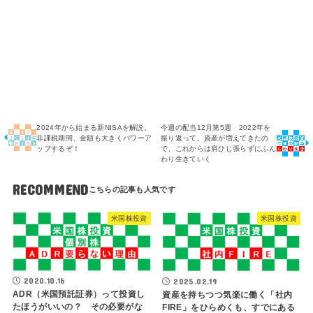
2024年から始まる新NISAを解説。
今週の配当12月第5週 2022年を
非課税期間、金額も大きくパワーア
振り返って。資産が増えてきたの
ップするぞ！
で、これからは肩ひじ張らずにふん
わり生きていく
RECOMMEND
米国株投資
米国株投資
2020.10.16
2025.02.19
ADR（米国預託証券）って投資し
資産を持ちつつ気楽に働く「社内
たほうがいいの？ その必要がな
FIRE」をひらめくも、すでにある