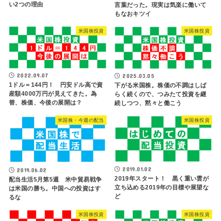
い2つの理由
言葉だった。現実は気楽に働いて
もなおキツイ
米国株投資
米国株投資
2022.09.07
2025.03.05
1ドル＝144円！ 円安ドル高で資
下がる米国株。株価の不調はしば
産額4000万円が見えてきた。為
らく続くので、つみたて投資を継
替、株価、今後の展開は？
続しつつ、黙々と働こう
米国株・今週の配当
米国株投資
2019.01.02
2019.06.02
2019年スタート！ 黒く重い雲が
配当生活5月第5週 米中貿易戦争
立ち込める2019年の目標や展望な
は米国の勝ち。中国への投資はす
ど
るな
米国株投資
米国株投資