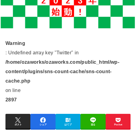
Warning
: Undefined array key "Twitter" in
/home/ozaworks/ozaworks.com/public_html/wp-
content/plugins/sns-count-cache/sns-count-
cache.php
on line
2897
ポスト
シェア
はてブ
送る
Pocket