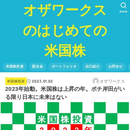
オザワークス
SEARCH
のはじめての
米国株
米国株投資
配当金
ポートフォリオ
自己紹介
お問合せ
2023.01.02
オザワークス
米国株投資
2023年始動。米国株は上昇の年。ポチ岸田がい
る限り日本に未来はない