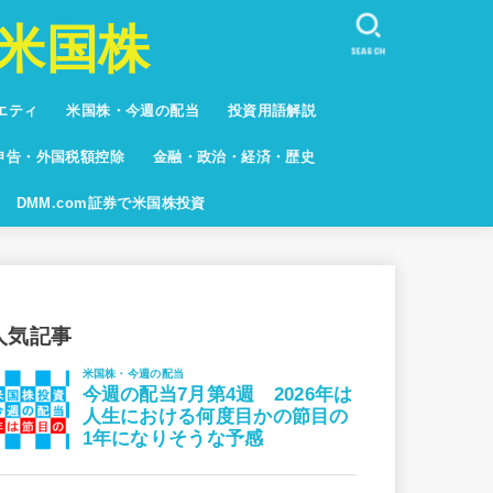
米国株
SEARCH
エティ
米国株・今週の配当
投資用語解説
しない人々
キュア
系
グ
申告・外国税額控除
金融・政治・経済・歴史
グ
DMM.com証券で米国株投資
人気記事