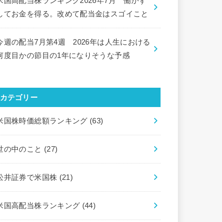
米国高配当株ランキング2026年7月 働かず
してお金を得る。改めて配当金はスゴイこと
今週の配当7月第4週 2026年は人生における
何度目かの節目の1年になりそうな予感
カテゴリー
米国株時価総額ランキング
(63)
世の中のこと
(27)
松井証券で米国株
(21)
米国高配当株ランキング
(44)