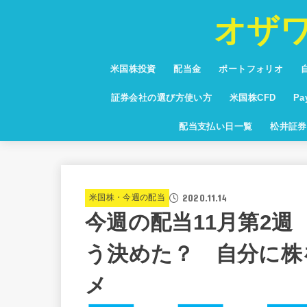
オザ
米国株投資
配当金
ポートフォリオ
投資信託
少額投資
NISA・つみたてNISA
お得な情報・キャンペーン
保有銘柄紹介
通貨・為替・FX
米国高配当株ランキング
証券会社の選び方使い方
米国株CFD
P
米国株CFD配当利
Pa
配当支払い日一覧
松井証券
グ
2020.11.14
米国株・今週の配当
今週の配当11月第2
う決めた？ 自分に株
メ