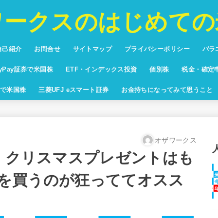
ワークスのはじめての
自己紹介
お問合せ
サイトマップ
プライバシーポリシー
バラ
投資
プリ
バカ
将棋
ブロ
ayPay証券で米国株
ETF・インデックス投資
個別株
税金・確定
回りランキング
yPay証券配当利回りランキン
米国株ETF純資産額ランキング
米国株時価総額ランキン
で米国株
三菱UFJ eスマート証券
お金持ちになってみて思うこと
オザワークス
週 クリスマスプレゼントはも
を買うのが狂っててオスス