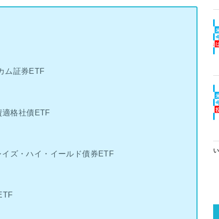
カム証券ETF
資適格社債ETF
い
レイズ・ハイ・イールド債券ETF
TF