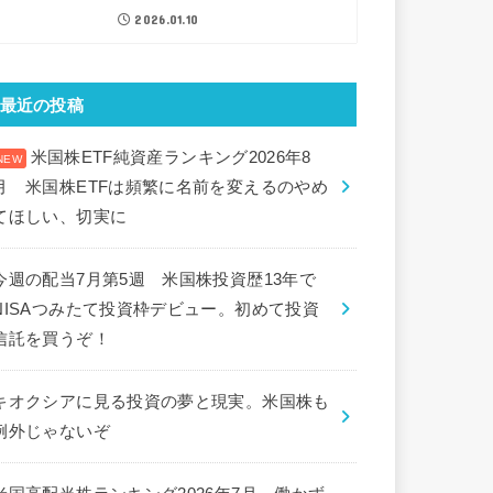
2026.01.10
最近の投稿
米国株ETF純資産ランキング2026年8
月 米国株ETFは頻繁に名前を変えるのやめ
てほしい、切実に
今週の配当7月第5週 米国株投資歴13年で
NISAつみたて投資枠デビュー。初めて投資
信託を買うぞ！
キオクシアに見る投資の夢と現実。米国株も
例外じゃないぞ