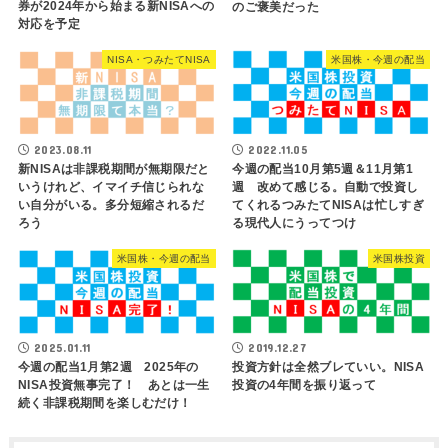
券が2024年から始まる新NISAへの
のご褒美だった
対応を予定
NISA・つみたてNISA
米国株・今週の配当
2023.08.11
2022.11.05
新NISAは非課税期間が無期限だと
今週の配当10月第5週＆11月第1
いうけれど、イマイチ信じられな
週 改めて感じる。自動で投資し
い自分がいる。多分短縮されるだ
てくれるつみたてNISAは忙しすぎ
ろう
る現代人にうってつけ
米国株・今週の配当
米国株投資
2019.12.27
2025.01.11
投資方針は全然ブレていい。NISA
今週の配当1月第2週 2025年の
投資の4年間を振り返って
NISA投資無事完了！ あとは一生
続く非課税期間を楽しむだけ！