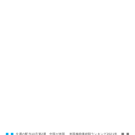
今週の配当10月第2週 中国が米国
米国株時価総額ランキング2021年