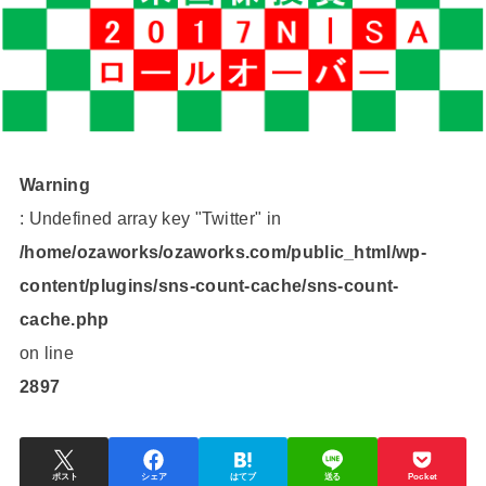
Warning
: Undefined array key "Twitter" in
/home/ozaworks/ozaworks.com/public_html/wp-
content/plugins/sns-count-cache/sns-count-
cache.php
on line
2897
ポスト
シェア
はてブ
送る
Pocket