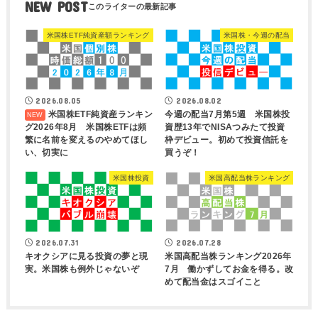
NEW POST
米国株ETF純資産額ランキング
米国株・今週の配当
2026.08.05
2026.08.02
米国株ETF純資産ランキン
今週の配当7月第5週 米国株投
グ2026年8月 米国株ETFは頻
資歴13年でNISAつみたて投資
繁に名前を変えるのやめてほし
枠デビュー。初めて投資信託を
い、切実に
買うぞ！
米国株投資
米国高配当株ランキング
2026.07.31
2026.07.28
キオクシアに見る投資の夢と現
米国高配当株ランキング2026年
実。米国株も例外じゃないぞ
7月 働かずしてお金を得る。改
めて配当金はスゴイこと