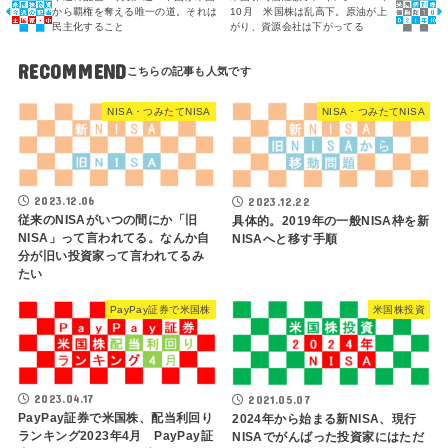
から覇権を奪える唯一の道。それは
10月 米国株は乱高下。原油が上
民主化すること
がり、資源会社は下がってる
RECOMMEND
NISA・つみたてNISA
NISA・つみたてNISA
2023.12.06
2023.12.22
従来のNISAがいつの間にか「旧
具体的。2019年の一般NISA枠を新
NISA」って言われてる。なんか自
NISAへと移す手順
分が旧い投資家って言われてるみ
たい
PayPay証券で米国株
米国株投資
2023.04.17
2021.05.07
PayPay証券で米国株、配当利回り
2024年から始まる新NISA、現行
ランキング2023年4月 PayPay証
NISAでがんばった投資家にはただ