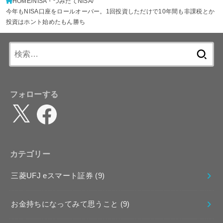
HOME
NISA・つみたてNISA
今年もNISA口座をロールオーバー。1回投資しただけで10年間も非課税とか
投資はホント始めたもん勝ち
検
索:
フォローする
X
Facebook
カテゴリー
三菱UFJ eスマート証券
(9)
お金持ちになってみて思うこと
(9)