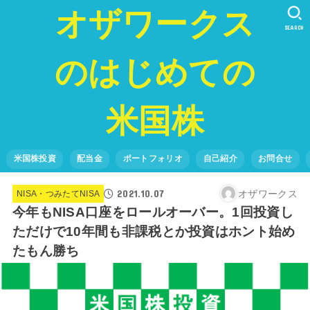
オザワークス
SEARCH
のはじめての
米国株
米国株投資
配当金
ポートフォリオ
自己紹介
お問合せ
2021.10.07
オザワークス
NISA・つみたてNISA
今年もNISA口座をロールオーバー。1回投資し
ただけで10年間も非課税とか投資はホント始め
たもん勝ち