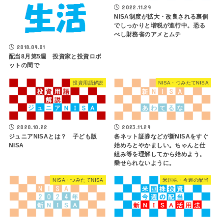
2022.11.29
NISA制度が拡大・改良される裏側
でしっかりと増税が進行中。恐る
べし財務省のアメとムチ
2018.09.01
配当8月第5週 投資家と投資ロボ
ットの間で
投資用語解説
NISA・つみたてNISA
2023.11.29
2020.10.22
各ネット証券などが新NISAをすぐ
ジュニアNISAとは？ 子ども版
始めろとやかましい。ちゃんと仕
NISA
組み等を理解してから始めよう。
乗せられないように。
NISA・つみたてNISA
米国株・今週の配当