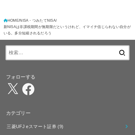
HOME
NISA・つみたてNISA
新NISAは非課税期間が無期限だというけれど、イマイチ信じられない自分が
いる。多分短縮されるだろう
検
索:
フォローする
X
Facebook
カテゴリー
三菱UFJ eスマート証券
(9)