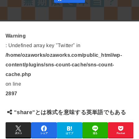
Warning
: Undefined array key "Twitter" in
/home/ozaworks/ozaworks.com/public_html/wp-
content/plugins/sns-count-cache/sns-count-
cache.php
on line
2897
"share"とは株式を意味する英単語でもある
ポスト
シェア
はてブ
送る
Pocket