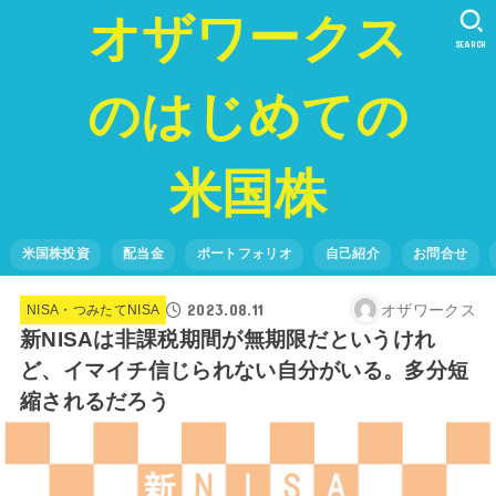
オザワークス
SEARCH
のはじめての
米国株
米国株投資
配当金
ポートフォリオ
自己紹介
お問合せ
2023.08.11
オザワークス
NISA・つみたてNISA
新NISAは非課税期間が無期限だというけれ
ど、イマイチ信じられない自分がいる。多分短
縮されるだろう