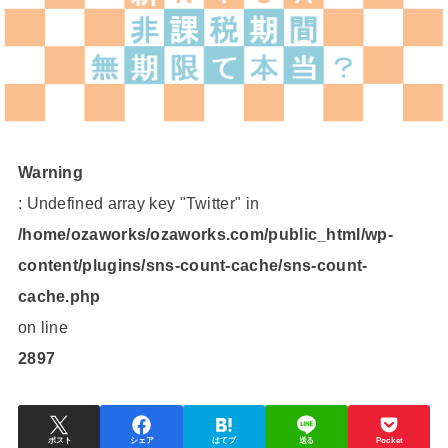
Warning
: Undefined array key "Twitter" in
/home/ozaworks/ozaworks.com/public_html/wp-
content/plugins/sns-count-cache/sns-count-
cache.php
on line
2897
ポスト
シェア
はてブ
送る
Pocket