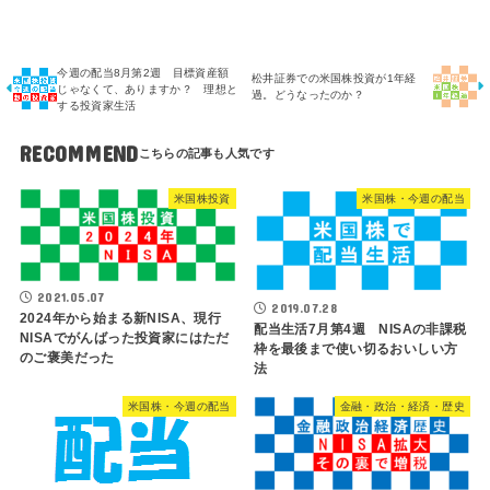
今週の配当8月第2週 目標資産額
松井証券での米国株投資が1年経
じゃなくて、ありますか？ 理想と
過。どうなったのか？
する投資家生活
RECOMMEND
米国株投資
米国株・今週の配当
2021.05.07
2019.07.28
2024年から始まる新NISA、現行
配当生活7月第4週 NISAの非課税
NISAでがんばった投資家にはただ
枠を最後まで使い切るおいしい方
のご褒美だった
法
米国株・今週の配当
金融・政治・経済・歴史