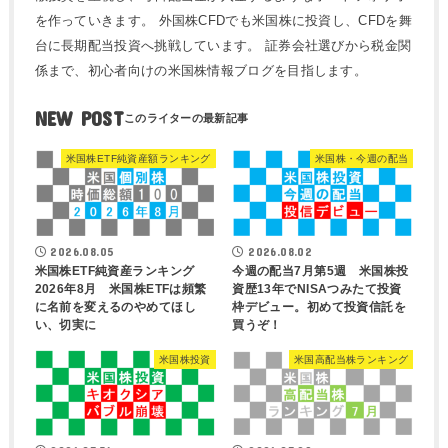
を作っていきます。 外国株CFDでも米国株に投資し、CFDを舞
台に長期配当投資へ挑戦しています。 証券会社選びから税金関
係まで、初心者向けの米国株情報ブログを目指します。
NEW POST
米国株ETF純資産額ランキング
米国株・今週の配当
2026.08.05
2026.08.02
米国株ETF純資産ランキング
今週の配当7月第5週 米国株投
2026年8月 米国株ETFは頻繁
資歴13年でNISAつみたて投資
に名前を変えるのやめてほし
枠デビュー。初めて投資信託を
い、切実に
買うぞ！
米国株投資
米国高配当株ランキング