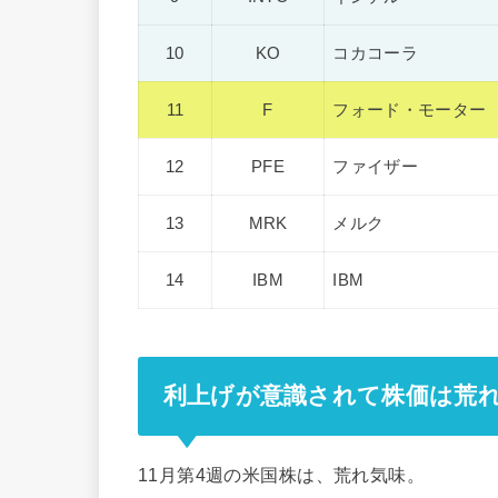
10
KO
コカコーラ
11
F
フォード・モーター
12
PFE
ファイザー
13
MRK
メルク
14
IBM
IBM
利上げが意識されて株価は荒
11月第4週の米国株は、荒れ気味。