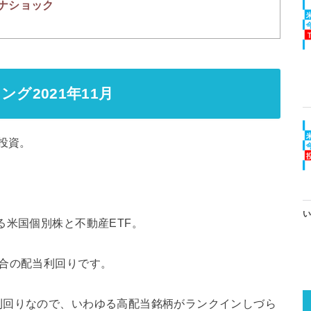
ナショック
グ2021年11月
投資。
い
る米国個別株と不動産ETF。
合の配当利回りです。
利回りなので、いわゆる高配当銘柄がランクインしづら