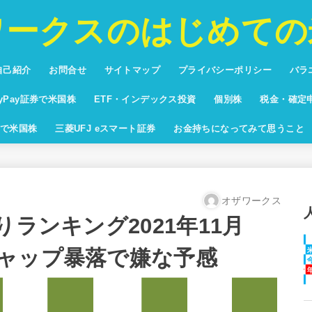
ワークスのはじめての
自己紹介
お問合せ
サイトマップ
プライバシーポリシー
バラ
投資
プリ
バカ
将棋
ブロ
ayPay証券で米国株
ETF・インデックス投資
個別株
税金・確定
回りランキング
yPay証券配当利回りランキン
米国株ETF純資産額ランキング
米国株時価総額ランキン
で米国株
三菱UFJ eスマート証券
お金持ちになってみて思うこと
オザワークス
りランキング2021年11月
ャップ暴落で嫌な予感