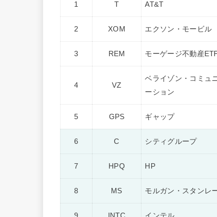
1
T
AT&T
2
XOM
エクソン・モービル
3
REM
モーゲージ不動産ET
ベライゾン・コミュ
4
VZ
ーション
5
GPS
ギャップ
6
C
シティグループ
7
HPQ
HP
8
MS
モルガン・スタンレ
9
INTC
インテル