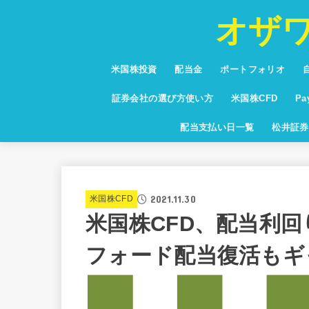
オザ
米国株投資
配当金
ポートフォリオ
投資信託
少額投資
NISA・つみたてNISA
お得な情報・キャンペーン
保有銘柄紹介
通貨・為替・FX
米国高配当株ランキング
証券会社の選び方使い方
米国株CFD
P
米国株CFD配当利
Pa
配当支払い日一覧
松井証券
グ
2021.11.30
米国株CFD
米国株CFD、配当利回
フォード配当復活もギ