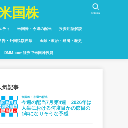
米国株
SEARCH
エティ
米国株・今週の配当
投資用語解説
しない人々
キュア
系
グ
申告・外国税額控除
金融・政治・経済・歴史
グ
DMM.com証券で米国株投資
人気記事