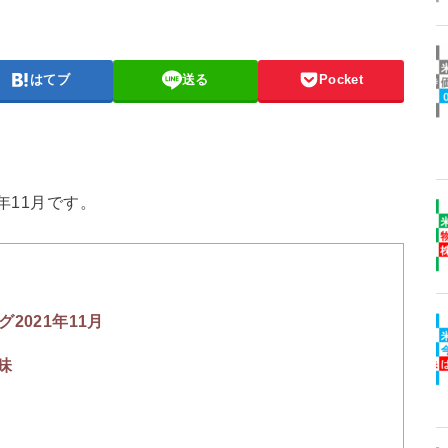
はてブ
送る
Pocket
年11月です。
2021年11月
味
！