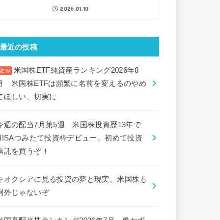
2026.01.10
最近の投稿
米国株ETF純資産ランキング2026年8
月 米国株ETFは頻繁に名前を変えるのやめ
てほしい、切実に
今週の配当7月第5週 米国株投資歴13年で
NISAつみたて投資枠デビュー。初めて投資
信託を買うぞ！
キオクシアに見る投資の夢と現実。米国株も
例外じゃないぞ