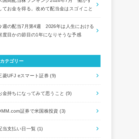
米国高配当株ランキング2026年7月 働かず
してお金を得る。改めて配当金はスゴイこと
今週の配当7月第4週 2026年は人生における
何度目かの節目の1年になりそうな予感
カテゴリー
三菱UFJ eスマート証券
(9)
お金持ちになってみて思うこと
(9)
DMM.com証券で米国株投資
(3)
配当支払い日一覧
(1)