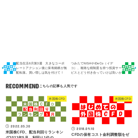
配当生活6月第3週 大きなコーポ
つみたてNISAやiDeCo（イデ
レートアクション後に保有銘柄が無
コ）、複雑な税制度を持つ投資サー
配転落。買い増しは気を付けて！
ビスとどう付き合っていけば良いか
RECOMMEND
米国株CFD
米国株CFD
2022.05.30
2018.09.10
米国株CFD、配当利回りランキン
CFDの保有コスト金利調整額をゼ
グ2022年5月 利回り1位の