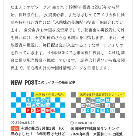
なまえ：オザワークス 生まれ：1980年 投資は2013年から開
始。長野県在住。 投資初心者、またははじめてアメリカ株に興
味を持たれた方向けに「米国株の長期配当投資」を紹介してい
ます。 自分自身も米国株投資家でして、配当金を再投資して株
を買い続け、不労所得のさらなる増大を目指します。 また、分
散投資を重視し、毎日配当金が入金するようなポートフォリオ
を作っていきます。 外国株CFDでも米国株に投資し、CFDを舞
台に長期配当投資へ挑戦しています。 証券会社選びから税金関
係まで、初心者向けの米国株情報ブログを目指します。
NEW POST
米国株・今週の配当
米国株ETF純資産額ランキング
2026.08.09
2026.08.05
今週の配当8月第1週 FX
米国株ETF純資産ランキング
辞めました！ 3年間続けたけど
2026年8月 米国株ETFは頻繁