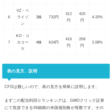
VZ・ベ
312
420
6
ライゾ
3株
732円
4.20%
円
円
ン
KO・コ
416
208
7
カコー
4株
624円
2.08%
円
円
ラ
表の見方、説明
CFDは難しいので、表の見方を簡単に説明します。
まずこの配当利回りランキングは、GMOクリック証券
にて投資できる59銘柄の米国個別株が母数です。その