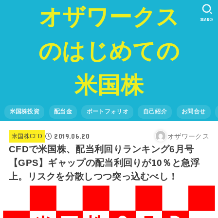
オザワークス
SEARCH
のはじめての
米国株
米国株投資
配当金
ポートフォリオ
自己紹介
お問合せ
2019.06.20
オザワークス
米国株CFD
CFDで米国株、配当利回りランキング6月号
【GPS】ギャップの配当利回りが10％と急浮
上。リスクを分散しつつ突っ込むべし！