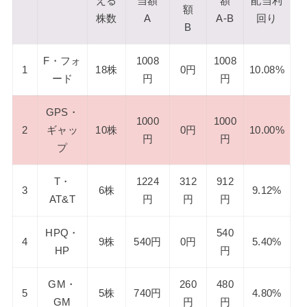
える
当額
額
配当利
額
株数
A
A-B
回り
B
F・フォ
1008
1008
1
18株
0円
10.08%
ード
円
円
GPS・
1000
1000
2
ギャッ
10株
0円
10.00%
円
円
プ
T・
1224
312
912
3
6株
9.12%
AT&T
円
円
円
HPQ・
540
4
9株
540円
0円
5.40%
HP
円
GM・
260
480
5
5株
740円
4.80%
GM
円
円