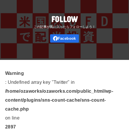
FOLLOW
Warning
: Undefined array key "Twitter" in
/home/ozaworks/ozaworks.com/public_html/wp-
content/plugins/sns-count-cache/sns-count-
cache.php
on line
2897