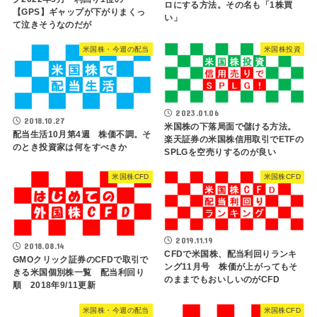
ロにする方法。その名も「1株買
【GPS】ギャップが下がりまくっ
い」
て泣きそうなのだが
米国株・今週の配当
米国株投資
2023.01.06
2018.10.27
米国株の下落局面で儲ける方法。
配当生活10月第4週 株価不調。そ
楽天証券の米国株信用取引でETFの
のとき投資家は何をすべきか
SPLGを空売りするのが良い
米国株CFD
米国株CFD
2019.11.19
2018.08.14
CFDで米国株、配当利回りランキ
GMOクリック証券のCFDで取引で
ング11月号 株価が上がってもそ
きる米国個別株一覧 配当利回り
のままでもおいしいのがCFD
順 2018年9/11更新
米国株・今週の配当
米国株CFD