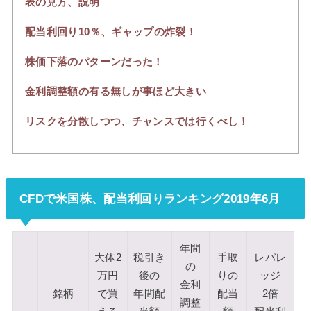
表の見方、説明
配当利回り10％、ギャップの炸裂！
株価下落のパターンだった！
金利調整額の有る無しが事ほど大きい
リスクを分散しつつ、チャンスでは行くべし！
CFDで米国株、配当利回りランキング2019年6月
年間
大体2
税引き
手取
レバレ
の
万円
後の
りの
ッジ
金利
銘柄
で買
年間配
配当
2倍
調整