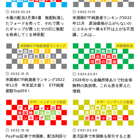
2020.03.29
2022.11.15
今週の配当3月第4週 無配転落し
米国株ETF純資産ランキング2022
たフォードを売って、それで買っ
年11月 原油価格が上がらないの
たギャップが買ったその日に無配
にエネルギー株＆ETFは上がる不思
を発表してくる神采配
議。これは…
米国株ETF純資産額ランキング
米国株投資
2022.12.13
2024.05.01
米国株ETF純資産ランキング2022
2028年から金融所得ありで社会保
年12月 年末拡大版！ ETF純資
険料の負担増。これも形を変えた
産額Top200！
増税
ETF・インデックス投資
ETF・インデックス投資
2022.10.18
2021.05.28
PayPay証券で米国株、配当利回り
楽天証券で米国株を取引すると楽