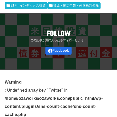
ETF・インデックス投資
税金・確定申告・外国税額控除
FOLLOW
Warning
: Undefined array key "Twitter" in
/home/ozaworks/ozaworks.com/public_html/wp-
content/plugins/sns-count-cache/sns-count-
cache.php