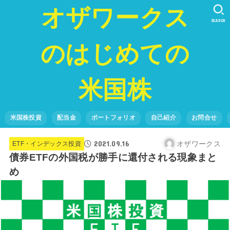
オザワークス
SEARCH
のはじめての
米国株
米国株投資
配当金
ポートフォリオ
自己紹介
お問合せ
2021.09.16
オザワークス
ETF・インデックス投資
債券ETFの外国税が勝手に還付される現象まと
め