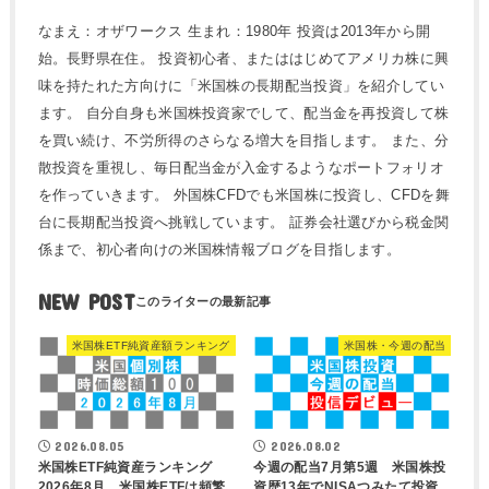
なまえ：オザワークス 生まれ：1980年 投資は2013年から開
始。長野県在住。 投資初心者、またははじめてアメリカ株に興
味を持たれた方向けに「米国株の長期配当投資」を紹介してい
ます。 自分自身も米国株投資家でして、配当金を再投資して株
を買い続け、不労所得のさらなる増大を目指します。 また、分
散投資を重視し、毎日配当金が入金するようなポートフォリオ
を作っていきます。 外国株CFDでも米国株に投資し、CFDを舞
台に長期配当投資へ挑戦しています。 証券会社選びから税金関
係まで、初心者向けの米国株情報ブログを目指します。
NEW POST
米国株ETF純資産額ランキング
米国株・今週の配当
2026.08.05
2026.08.02
米国株ETF純資産ランキング
今週の配当7月第5週 米国株投
2026年8月 米国株ETFは頻繁
資歴13年でNISAつみたて投資